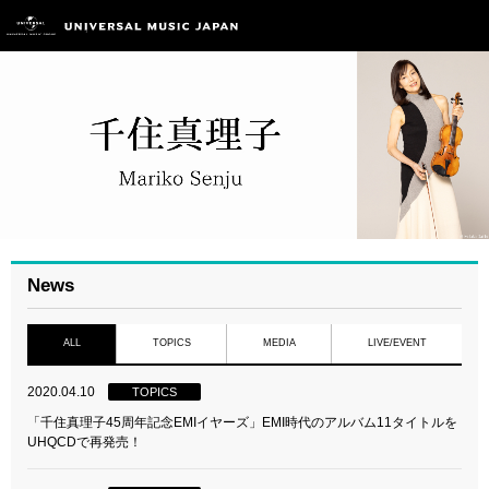
News
ALL
TOPICS
MEDIA
LIVE/EVENT
2020.04.10
TOPICS
「千住真理子45周年記念EMIイヤーズ」EMI時代のアルバム11タイトルを
UHQCDで再発売！