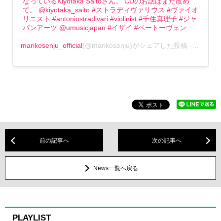
なっているKiyotaka Saitoさん。 CDのお話はまた改め
て。 @kiyotaka_saito #ストラディヴァリウス #ヴァイオ
リニスト #antoniostradivari #violinist #千住真理子 #ジャ
パンアーツ @umusicjapan #イザイ #ベートーヴェン
marikosenju_official
(@marikosenju)がシェアした投稿 -
2020年
前の記事へ
次の記事へ
News一覧へ戻る
PLAYLIST