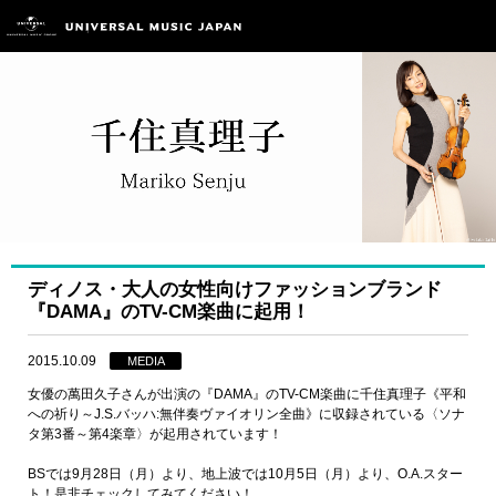
ディノス・大人の女性向けファッションブランド
『DAMA』のTV-CM楽曲に起用！
2015.10.09
MEDIA
女優の萬田久子さんが出演の『DAMA』のTV-CM楽曲に千住真理子《平和
への祈り～J.S.バッハ:無伴奏ヴァイオリン全曲》に収録されている〈ソナ
タ第3番～第4楽章〉が起用されています！
BSでは9月28日（月）より、地上波では10月5日（月）より、O.A.スター
ト！是非チェックしてみてください！