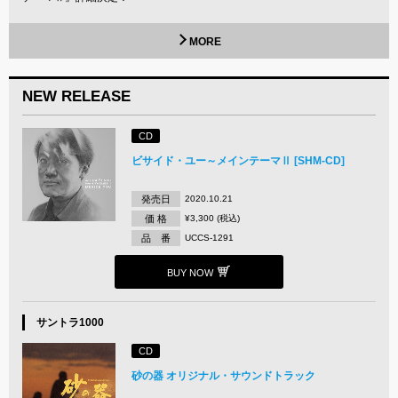
MORE
NEW RELEASE
CD
ビサイド・ユー～メインテーマⅡ [SHM-CD]
発売日
2020.10.21
価 格
¥3,300 (税込)
品 番
UCCS-1291
BUY NOW
サントラ1000
CD
砂の器 オリジナル・サウンドトラック