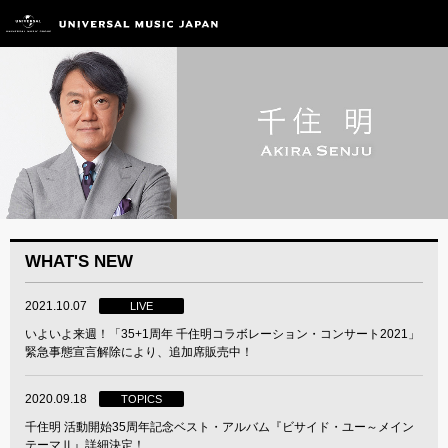
WHAT'S NEW
2021.10.07
LIVE
いよいよ来週！「35+1周年 千住明コラボレーション・コンサート2021」
緊急事態宣言解除により、追加席販売中！
2020.09.18
TOPICS
千住明 活動開始35周年記念ベスト・アルバム『ビサイド・ユー～メイン
テーマⅡ』詳細決定！