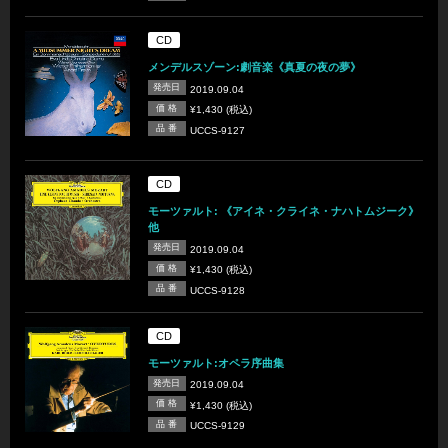
CD
メンデルスゾーン:劇音楽《真夏の夜の夢》
発売日
2019.09.04
価 格
¥1,430 (税込)
品 番
UCCS-9127
CD
モーツァルト: 《アイネ・クライネ・ナハトムジーク》
他
発売日
2019.09.04
価 格
¥1,430 (税込)
品 番
UCCS-9128
CD
モーツァルト:オペラ序曲集
発売日
2019.09.04
価 格
¥1,430 (税込)
品 番
UCCS-9129