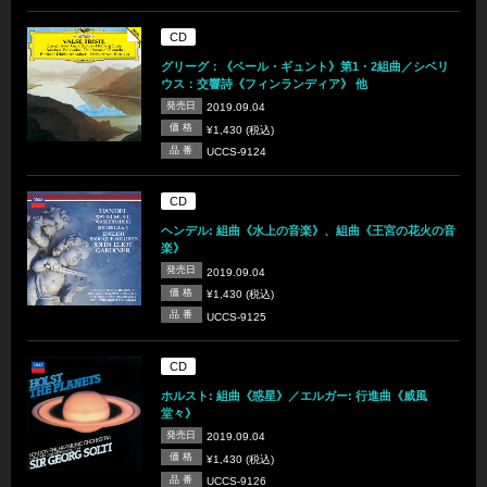
CD
グリーグ：《ペール・ギュント》第1・2組曲／シベリ
ウス：交響詩《フィンランディア》 他
発売日
2019.09.04
価 格
¥1,430 (税込)
品 番
UCCS-9124
CD
ヘンデル: 組曲《水上の音楽》、組曲《王宮の花火の音
楽》
発売日
2019.09.04
価 格
¥1,430 (税込)
品 番
UCCS-9125
CD
ホルスト: 組曲《惑星》／エルガー: 行進曲《威風
堂々》
発売日
2019.09.04
価 格
¥1,430 (税込)
品 番
UCCS-9126