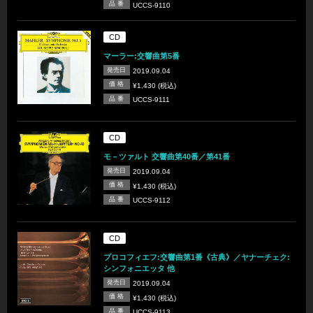
品 番
UCCS-9110
CD
マーラー:交響曲第5番
発売日
2019.09.04
価 格
¥1,430 (税込)
品 番
UCCS-9111
CD
モ－ツァルト 交響曲第40番／第41番
発売日
2019.09.04
価 格
¥1,430 (税込)
品 番
UCCS-9112
CD
プロコフィエフ:交響曲第1番《古典》／ヤナーチェク:
シンフォニエッタ 他
発売日
2019.09.04
価 格
¥1,430 (税込)
品 番
UCCS-9113