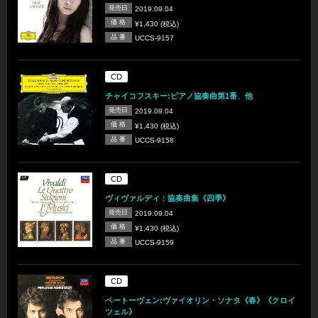
発売日
2019.09.04
価 格
¥1,430 (税込)
品 番
UCCS-9157
CD
チャイコフスキー:ピアノ協奏曲第1番、他
発売日
2019.09.04
価 格
¥1,430 (税込)
品 番
UCCS-9158
CD
ヴィヴァルディ：協奏曲集《四季》
発売日
2019.09.04
価 格
¥1,430 (税込)
品 番
UCCS-9159
CD
ベートーヴェン:ヴァイオリン・ソナタ《春》《クロイ
ツェル》