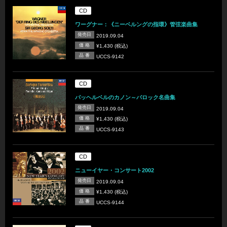
CD
ワーグナー：《ニーベルングの指環》管弦楽曲集
発売日
2019.09.04
価 格
¥1,430 (税込)
品 番
UCCS-9142
CD
パッヘルベルのカノン～バロック名曲集
発売日
2019.09.04
価 格
¥1,430 (税込)
品 番
UCCS-9143
CD
ニューイヤー・コンサート2002
発売日
2019.09.04
価 格
¥1,430 (税込)
品 番
UCCS-9144