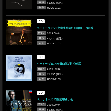
価 格
¥1,430 (税込)
品 番
UCCS-9101
CD
ベートーヴェン: 交響曲第6番《田園》・第8番
発売日
2019.09.04
価 格
¥1,430 (税込)
品 番
UCCS-9102
CD
ベートーヴェン:交響曲第9番《合唱》
発売日
2019.09.04
価 格
¥1,430 (税込)
品 番
UCCS-9103
CD
ベルリオーズ:幻想交響曲、他
発売日
2019.09.04
価 格
¥1,430 (税込)