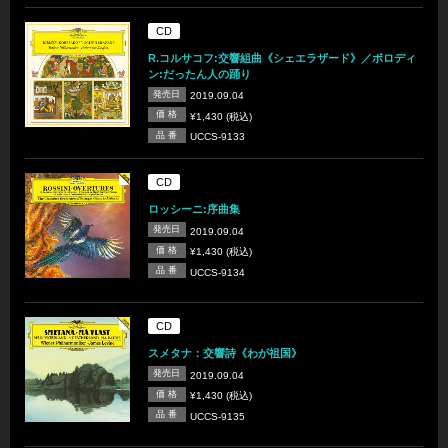
CD
R.コルサコフ:交響組曲《シェエラザード》／ボロディ
ン:だったん人の踊り
発売日
2019.09.04
価 格
¥1,430 (税込)
品 番
UCCS-9133
CD
ロッシーニ:序曲集
発売日
2019.09.04
価 格
¥1,430 (税込)
品 番
UCCS-9134
CD
スメタナ：交響詩《わが祖国》
発売日
2019.09.04
価 格
¥1,430 (税込)
品 番
UCCS-9135