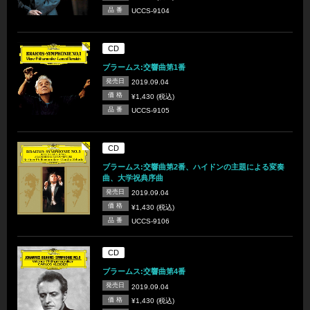
品 番
UCCS-9104
CD
ブラームス:交響曲第1番
発売日
2019.09.04
価 格
¥1,430 (税込)
品 番
UCCS-9105
CD
ブラームス:交響曲第2番、ハイドンの主題による変奏
曲、大学祝典序曲
発売日
2019.09.04
価 格
¥1,430 (税込)
品 番
UCCS-9106
CD
ブラームス:交響曲第4番
発売日
2019.09.04
価 格
¥1,430 (税込)