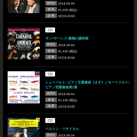
発売日
2019.09.04
価 格
¥1,430 (税込)
品 番
UCCS-9163
CD
サン=サーンス:動物の謝肉祭
発売日
2019.09.04
価 格
¥1,430 (税込)
品 番
UCCS-9164
CD
シューベルト: ピアノ五重奏曲《ます》／モーツァルト:
ピアノ四重奏曲第1番
発売日
2019.09.04
価 格
¥1,430 (税込)
品 番
UCCS-9165
CD
ベルリン・リサイタル
発売日
2019.09.04