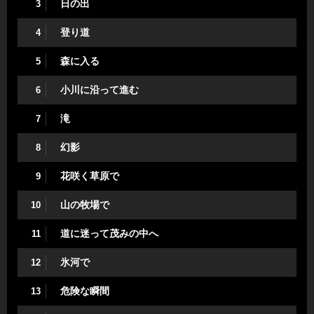
日の出
3
登り道
4
森に入る
5
小川に沿って進む
6
滝
7
幻影
8
花咲く草原で
9
山の牧場で
10
道に迷って茂みの中へ
11
氷河で
12
危険な瞬間
13