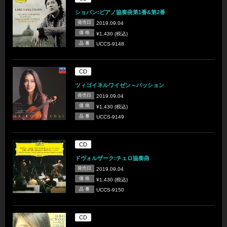
ショパン:ピアノ協奏曲第1番&第2番
発売日
2019.09.04
価 格
¥1,430 (税込)
品 番
UCCS-9148
CD
ツィゴイネルワイゼン～パッション
発売日
2019.09.04
価 格
¥1,430 (税込)
品 番
UCCS-9149
CD
ドヴォルザーク:チェロ協奏曲
発売日
2019.09.04
価 格
¥1,430 (税込)
品 番
UCCS-9150
CD