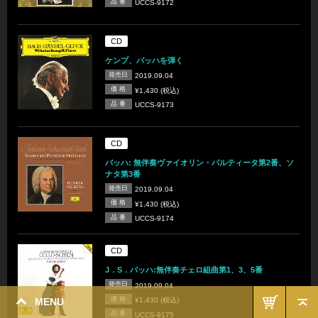
品 番
UCCS-9172
CD
ケンプ、バッハを弾く
発売日
2019.09.04
価 格
¥1,430 (税込)
品 番
UCCS-9173
CD
バッハ: 無伴奏ヴァイオリン・パルティータ第2番、ソ
ナタ第3番
発売日
2019.09.04
価 格
¥1,430 (税込)
品 番
UCCS-9174
CD
J．S．バッハ:無伴奏チェロ組曲第1、3、5番
発売日
2019.09.04
価 格
MENU
¥1,430 (税込)
品 番
UCCS-9175