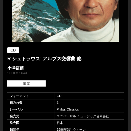
CD
R.シュトラウス: アルプス交響曲 他
小澤征爾
SEIJI OZAWA
限 定
フォーマット
CD
組み枚数
1
レーベル
Philips Classics
発売元
ユニバーサル ミュージック合同会社
発売国
日本
録音年
1996年3月 ウィーン