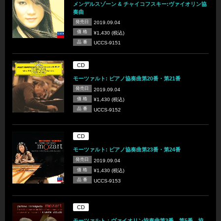
メンデルスゾーン & チャイコフスキー:ヴァイオリン協
奏曲
発売日
2019.09.04
価 格
¥1,430 (税込)
品 番
UCCS-9151
CD
モーツァルト: ピアノ協奏曲第20番・第21番
発売日
2019.09.04
価 格
¥1,430 (税込)
品 番
UCCS-9152
CD
モーツァルト: ピアノ協奏曲第23番・第24番
発売日
2019.09.04
価 格
¥1,430 (税込)
品 番
UCCS-9153
CD
モーツァルト：ヴァイオリン協奏曲第3番、第5番、協