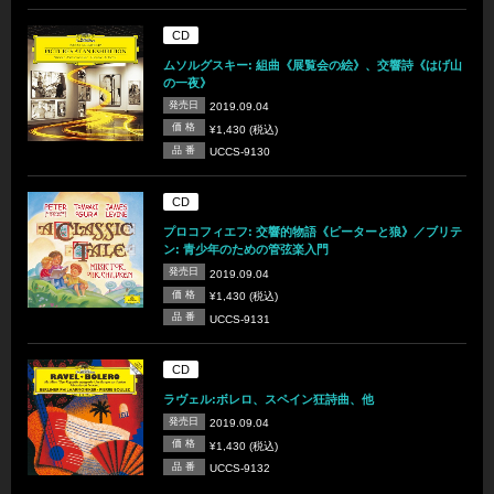
CD
ムソルグスキー: 組曲《展覧会の絵》、交響詩《はげ山
の一夜》
発売日
2019.09.04
価 格
¥1,430 (税込)
品 番
UCCS-9130
CD
プロコフィエフ: 交響的物語《ピーターと狼》／ブリテ
ン: 青少年のための管弦楽入門
発売日
2019.09.04
価 格
¥1,430 (税込)
品 番
UCCS-9131
CD
ラヴェル:ボレロ、スペイン狂詩曲、他
発売日
2019.09.04
価 格
¥1,430 (税込)
品 番
UCCS-9132