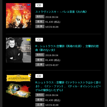
CD
ストラヴィンスキ－：バレエ音楽《火の鳥》
発売日
2019.09.04
価 格
¥1,430 (税込)
品 番
UCCS-9136
CD
R．シュトラウス:交響詩《英雄の生涯》、交響的幻想
曲《影のない女》
発売日
2019.09.04
価 格
¥1,430 (税込)
品 番
UCCS-9137
CD
R.シュトラウス：交響詩《ツァラトゥストラはかく語り
き》、《ドン・ファン》、《ティル・オイレンシュピー
ゲルの愉快ないたずら》
発売日
2019.09.04
価 格
¥1,430 (税込)
品 番
UCCS-9138