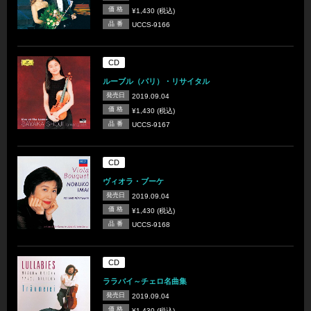
価 格
¥1,430 (税込)
品 番
UCCS-9166
CD
ルーブル（パリ）・リサイタル
発売日
2019.09.04
価 格
¥1,430 (税込)
品 番
UCCS-9167
CD
ヴィオラ・ブーケ
発売日
2019.09.04
価 格
¥1,430 (税込)
品 番
UCCS-9168
CD
ララバイ～チェロ名曲集
発売日
2019.09.04
価 格
¥1,430 (税込)