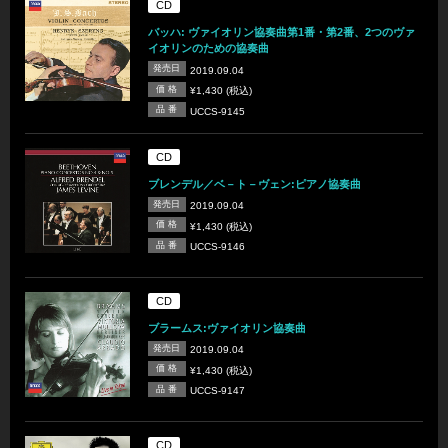
CD
バッハ: ヴァイオリン協奏曲第1番・第2番、2つのヴァ
イオリンのための協奏曲
発売日
2019.09.04
価 格
¥1,430 (税込)
品 番
UCCS-9145
CD
ブレンデル／ベ－ト－ヴェン:ピアノ協奏曲
発売日
2019.09.04
価 格
¥1,430 (税込)
品 番
UCCS-9146
CD
ブラームス:ヴァイオリン協奏曲
発売日
2019.09.04
価 格
¥1,430 (税込)
品 番
UCCS-9147
CD