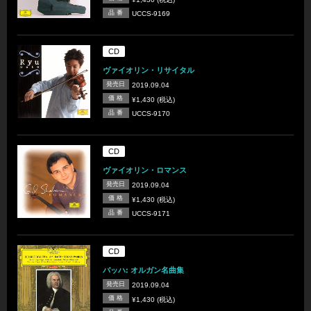
品 番
UCCS-9169
CD
ヴァイオリン・リサイタル
発売日
2019.09.04
価 格
¥1,430 (税込)
品 番
UCCS-9170
CD
ヴァイオリン・ロマンス
発売日
2019.09.04
価 格
¥1,430 (税込)
品 番
UCCS-9171
CD
バッハ: オルガン名曲集
発売日
2019.09.04
価 格
¥1,430 (税込)