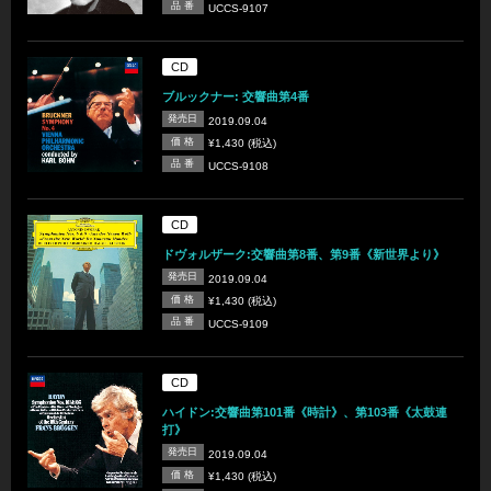
品 番
UCCS-9107
CD
ブルックナー: 交響曲第4番
発売日
2019.09.04
価 格
¥1,430 (税込)
品 番
UCCS-9108
CD
ドヴォルザーク:交響曲第8番、第9番《新世界より》
発売日
2019.09.04
価 格
¥1,430 (税込)
品 番
UCCS-9109
CD
ハイドン:交響曲第101番《時計》、第103番《太鼓連
打》
発売日
2019.09.04
価 格
¥1,430 (税込)