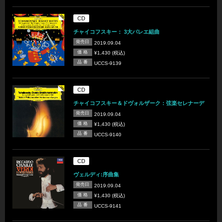
CD
チャイコフスキー： 3大バレエ組曲
発売日
2019.09.04
価 格
¥1,430 (税込)
品 番
UCCS-9139
CD
チャイコフスキー＆ドヴォルザーク：弦楽セレナーデ
発売日
2019.09.04
価 格
¥1,430 (税込)
品 番
UCCS-9140
CD
ヴェルディ:序曲集
発売日
2019.09.04
価 格
¥1,430 (税込)
品 番
UCCS-9141