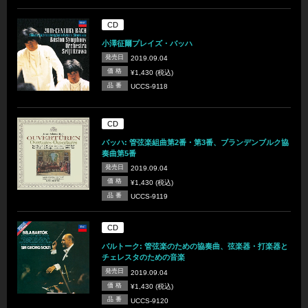
CD
小澤征爾プレイズ・バッハ
発売日
2019.09.04
価 格
¥1,430 (税込)
品 番
UCCS-9118
CD
バッハ: 管弦楽組曲第2番・第3番、ブランデンブルク協
奏曲第5番
発売日
2019.09.04
価 格
¥1,430 (税込)
品 番
UCCS-9119
CD
バルトーク: 管弦楽のための協奏曲、弦楽器・打楽器と
チェレスタのための音楽
発売日
2019.09.04
価 格
¥1,430 (税込)
品 番
UCCS-9120