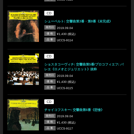
CD
シューベルト: 交響曲第3番・第8番《未完成》
発売日
2019.09.04
価 格
¥1,430 (税込)
品 番
UCCS-9114
CD
ショスタコーヴィチ: 交響曲第5番/プロコフィエフ: バ
レエ《ロメオとジュリエット》抜粋
発売日
2019.09.04
価 格
¥1,430 (税込)
品 番
UCCS-9115
CD
チャイコフスキー: 交響曲第6番《悲愴》
発売日
2019.09.04
価 格
¥1,430 (税込)
品 番
UCCS-9117