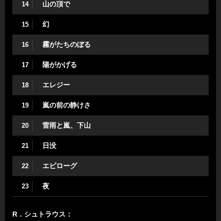
山の頂で
14
幻
15
霧がたちのぼる
16
陽がかげる
17
エレジー
18
嵐の前の静けさ
19
雷雨と嵐、下山
20
日没
21
エピローグ
22
夜
23
R．シュトラウス：