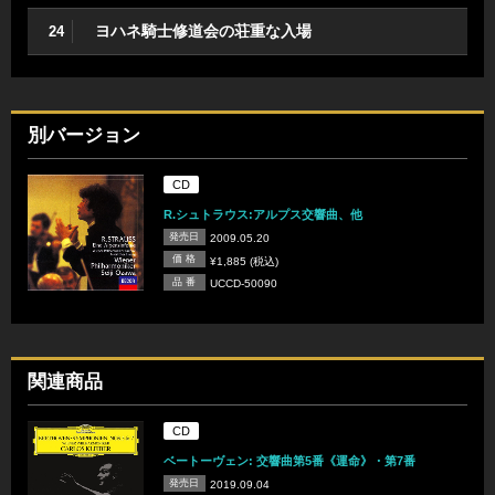
ヨハネ騎士修道会の荘重な入場
24
別バージョン
CD
R.シュトラウス:アルプス交響曲、他
発売日
2009.05.20
価 格
¥1,885 (税込)
品 番
UCCD-50090
関連商品
CD
ベートーヴェン: 交響曲第5番《運命》・第7番
発売日
2019.09.04