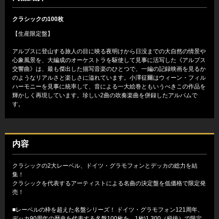
クラシックの100枚
【生産限定盤】
アルプスに登山する旅人の目に映る夜明けから日没までの大自然の情景や
心象風景を、大編成のオーケストラを駆使して見事に活写した《アルプス
交響曲》は、最も傑出した描写音楽のひとつで、一編の記録映画を見るか
のようなリアルさと楽しさに溢れています。小澤征爾はウィーン・フィル
ハーモニーを見事に統率して、音による一大絵巻ともいうべきこの作品を
輝かしく再現しています。珍しい2曲の吹奏楽曲を併録したアルバムで
す。
内容
クラシックの2大レーベル、ドイツ・グラモフォンとデッカの総力を結
集！
クラシックを代表するアーティストによる名曲の決定盤を低価格で限定発
売！
■レーベルの枠を超えた名盤シリーズ！ ドイツ・グラモフォン121周年、
デッカ90周年の歴史を代表する名盤100枚を、1枚\1,300（税抜）で限定