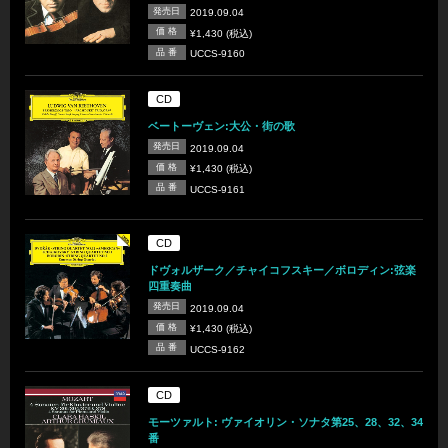
発売日
2019.09.04
価 格
¥1,430 (税込)
品 番
UCCS-9160
CD
ベートーヴェン:大公・街の歌
発売日
2019.09.04
価 格
¥1,430 (税込)
品 番
UCCS-9161
CD
ドヴォルザーク／チャイコフスキー／ボロディン:弦楽
四重奏曲
発売日
2019.09.04
価 格
¥1,430 (税込)
品 番
UCCS-9162
CD
モーツァルト: ヴァイオリン・ソナタ第25、28、32、34
番