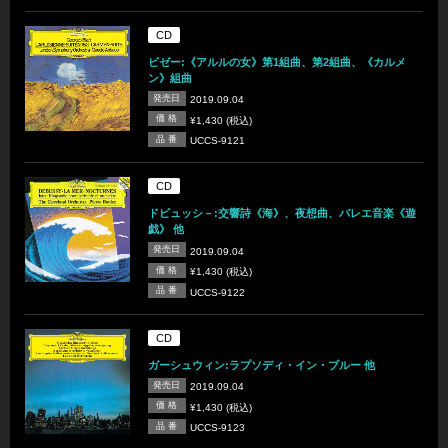
CD
ビゼー:《アルルの女》第1組曲、第2組曲、《カルメ
ン》組曲
発売日
2019.09.04
価 格
¥1,430 (税込)
品 番
UCCS-9121
CD
ドビュッシ－:交響詩《海》、夜想曲、バレエ音楽《遊
戯》 他
発売日
2019.09.04
価 格
¥1,430 (税込)
品 番
UCCS-9122
CD
ガーシュウィン:ラプソディ・イン・ブルー 他
発売日
2019.09.04
価 格
¥1,430 (税込)
品 番
UCCS-9123