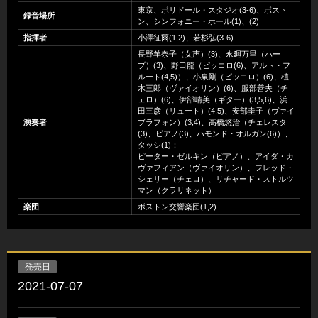
東京、ポリドール・スタジオ(3-6)、ボスト
録音場所
ン、シンフォニー・ホール(1)、(2)
指揮者
小澤征爾(1,2)、若杉弘(3-6)
長野羊奈子（女声）(3)、永廻万里（ハー
プ）(3)、野口龍（ピッコロ(6)、アルト・フ
ルート(4,5)）、小泉剛（ピッコロ）(6)、植
木三郎（ヴァイオリン）(6)、服部善夫（チ
ェロ）(6)、伊部晴美（ギター）(3,5,6)、浜
田三彦（リュート）(4,5)、安部圭子（ヴァイ
演奏者
ブラフォン）(3,4)、高橋悠治（チェレスタ
(3)、ピアノ(3)、ハモンド・オルガン(6)）、
タッシ(1)：
ピーター・ゼルキン（ピアノ）、アイダ・カ
ヴァフィアン（ヴァイオリン）、フレッド・
シェリー（チェロ）、リチャード・ストルツ
マン（クラリネット）
楽団
ボストン交響楽団(1,2)
発売日
2021-07-07