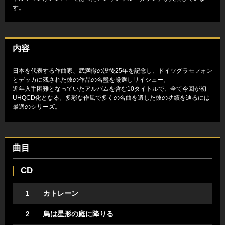
す。
内容
日本を代表する作曲家、武満徹の没後25年を記念し、ドイツグラモフォン
とデッカに残された彼の作品の名盤を厳選しリイシュー。
近年入手困難となっていたアルバムを含む10タイトルで、全て今回が初
UHQCD化となる。多彩な作風で多くの名曲を遺した彼の功績を辿るには
最適のシリーズ。
曲目
CD
カトレーン
1
鳥は星形の庭に降りる
2