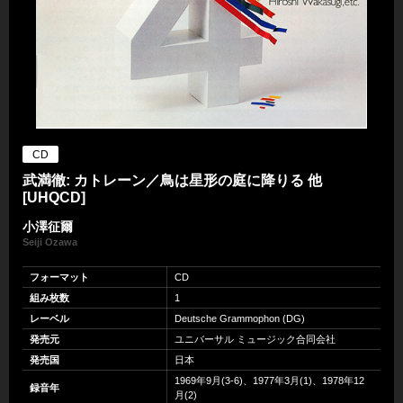
CD
武満徹: カトレーン／鳥は星形の庭に降りる 他
[UHQCD]
小澤征爾
Seiji Ozawa
フォーマット
CD
組み枚数
1
レーベル
Deutsche Grammophon (DG)
発売元
ユニバーサル ミュージック合同会社
発売国
日本
1969年9月(3-6)、1977年3月(1)、1978年12
録音年
月(2)