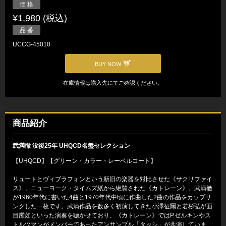
価 格
¥1,980 (税込)
品 番
UCCG-45010
BUY NOW
在庫情報は購入先にてご確認ください。
商品紹介
武満徹 没後25年 UHQCD名盤セレクション
【UHQCD】【グリーン・カラー・レーベルコート】
リュートとヴィブラフォンという新旧の楽器を対比させた《サクリファイ
ス》、ニューヨーク・タイムズ紙から絶賛された《カトレーン》。武満徹
が1960年代に書いた4曲と1970年代中頃に作曲した2曲の作品をカップリ
ングした一枚です。武満作品を数多く初演してきた小澤征爾と若杉弘が面
目躍如といった演奏を聴かせており、《カトレーン》ではP.ゼルキンやス
トルツマンがメンバーであったアンサンブル「タッシ」が共演していま