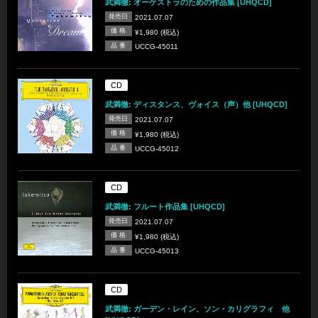
武満徹: オーケストラのための作品集 [UHQCD]
発売日
2021.07.07
価 格
¥1,980 (税込)
品 番
UCCG-45011
CD
武満徹: ディスタンス、ヴォイス（声）他 [UHQCD]
発売日
2021.07.07
価 格
¥1,980 (税込)
品 番
UCCG-45012
CD
武満徹: フルート作品集 [UHQCD]
発売日
2021.07.07
価 格
¥1,980 (税込)
品 番
UCCG-45013
CD
武満徹: ガーデン・レイン、ソン・カリグラフィ 他