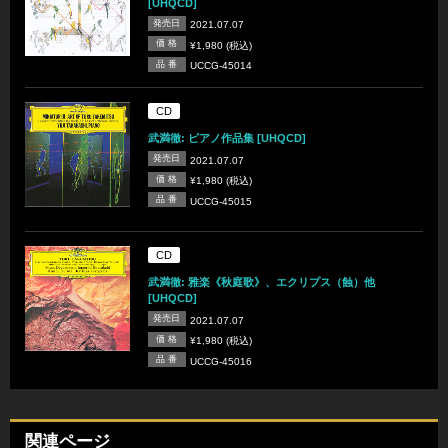
[UHQCD]
発売日
2021.07.07
価 格
¥1,980 (税込)
品 番
UCCG-45014
CD
武満徹: ピアノ作品集 [UHQCD]
発売日
2021.07.07
価 格
¥1,980 (税込)
品 番
UCCG-45015
CD
武満徹: 雅楽《秋庭歌》、エクリプス（蝕）他
[UHQCD]
発売日
2021.07.07
価 格
¥1,980 (税込)
品 番
UCCG-45016
関連ページ