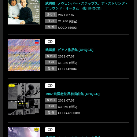
武満徹: ノヴェンバー・ステップス、ア・ストリング・
アラウンド・オータム 他 [UHQCD]
発売日
2021.07.07
価 格
¥1,980 (税込)
品 番
UCCD-45003
CD
武満徹: ピアノ作品集 [UHQCD]
発売日
2021.07.07
価 格
¥1,980 (税込)
品 番
UCCD-45004
CD
1982 武満徹世界初演曲集 [UHQCD]
発売日
2021.07.07
価 格
¥3,850 (税込)
品 番
UCCG-45008/9
CD