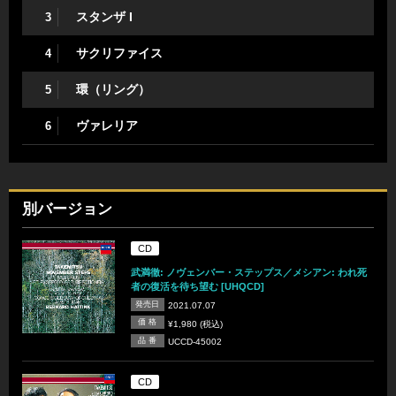
スタンザ I
3
サクリファイス
4
環（リング）
5
ヴァレリア
6
別バージョン
CD
武満徹: ノヴェンバー・ステップス／メシアン: われ死
者の復活を待ち望む [UHQCD]
発売日
2021.07.07
価 格
¥1,980 (税込)
品 番
UCCD-45002
CD