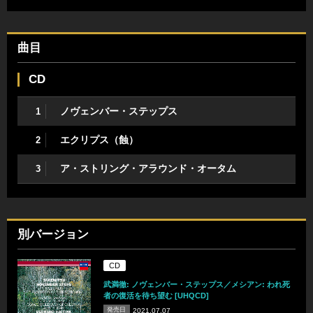
曲目
CD
ノヴェンバー・ステップス
1
エクリプス（蝕）
2
ア・ストリング・アラウンド・オータム
3
別バージョン
CD
武満徹: ノヴェンバー・ステップス／メシアン: われ死
者の復活を待ち望む [UHQCD]
発売日
2021.07.07