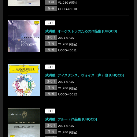
価 格
¥1,980 (税込)
品 番
UCCG-45010
CD
武満徹: オーケストラのための作品集 [UHQCD]
発売日
2021.07.07
価 格
¥1,980 (税込)
品 番
UCCG-45011
CD
武満徹: ディスタンス、ヴォイス（声）他 [UHQCD]
発売日
2021.07.07
価 格
¥1,980 (税込)
品 番
UCCG-45012
CD
武満徹: フルート作品集 [UHQCD]
発売日
2021.07.07
価 格
¥1,980 (税込)