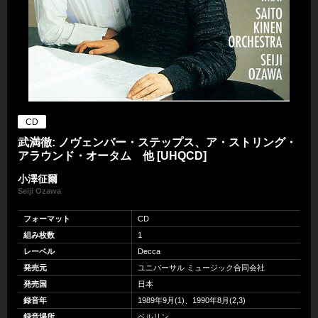
CD
武満徹: ノヴェンバー・ステップス、ア・ストリング・
アラウンド・オータム 他 [UHQCD]
小澤征爾
Seiji Ozawa
フォーマット
CD
組み枚数
1
レーベル
Decca
発売元
ユニバーサル ミュージック合同会社
発売国
日本
録音年
1989年9月(1)、1990年8月(2,3)
録音場所
ベルリン