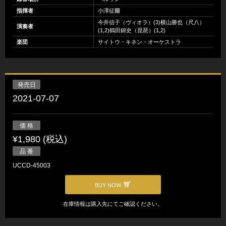
指揮者
小澤征爾
今井信子（ヴィオラ）(3)横山勝也（尺八）
演奏者
(1,2)鶴田錦史（琵琶）(1,2)
楽団
サイトウ・キネン・オーケストラ
発売日
2021-07-07
価 格
¥1,980 (税込)
品 番
UCCD-45003
BUY NOW
在庫情報は購入先にてご確認ください。