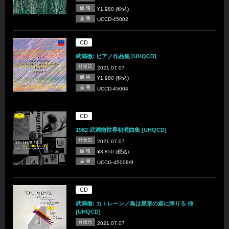
価 格
¥1,980 (税込)
品 番
UCCD-45002
CD
武満徹: ピアノ作品集 [UHQCD]
発売日
2021.07.07
価 格
¥1,980 (税込)
品 番
UCCD-45004
CD
1982 武満徹世界初演曲集 [UHQCD]
発売日
2021.07.07
価 格
¥3,850 (税込)
品 番
UCCG-45008/9
CD
武満徹: カトレーン／鳥は星形の庭に降りる 他
[UHQCD]
発売日
2021.07.07