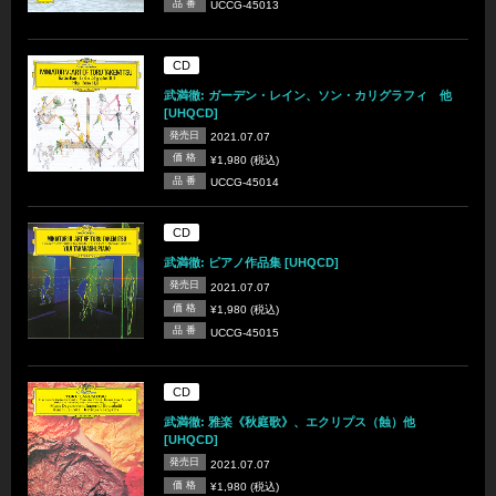
品 番
UCCG-45013
CD
武満徹: ガーデン・レイン、ソン・カリグラフィ 他
[UHQCD]
発売日
2021.07.07
価 格
¥1,980 (税込)
品 番
UCCG-45014
CD
武満徹: ピアノ作品集 [UHQCD]
発売日
2021.07.07
価 格
¥1,980 (税込)
品 番
UCCG-45015
CD
武満徹: 雅楽《秋庭歌》、エクリプス（蝕）他
[UHQCD]
発売日
2021.07.07
価 格
¥1,980 (税込)