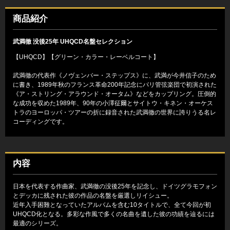
商品紹介
武満徹 没後25年 UHQCD名盤セレクション
【UHQCD】【グリーン・カラー・レーベルコート】
武満徹の代表作《ノヴェンバー・ステップス》に、武満が今井信子のため
に書き、1989年秋のフランス革命200年記念にパリ管弦楽団で初演された
《ア・ストリング・アラウンド・オータム》などをカップリング。圧倒的
な成功を収めた1989年、90年の小澤征爾とサイトウ・キネン・オーケス
トラのヨーロッパ・ツアーの折に録音された武満徹の世界に誇りうる名レ
コーディングです。
内容
日本を代表する作曲家、武満徹の没後25年を記念し、ドイツグラモフォン
とデッカに残された彼の作品の名盤を厳選しリイシュー。
近年入手困難となっていたアルバムを含む10タイトルで、全て今回が初
UHQCD化となる。多彩な作風で多くの名曲を遺した彼の功績を辿るには
最適のシリーズ。