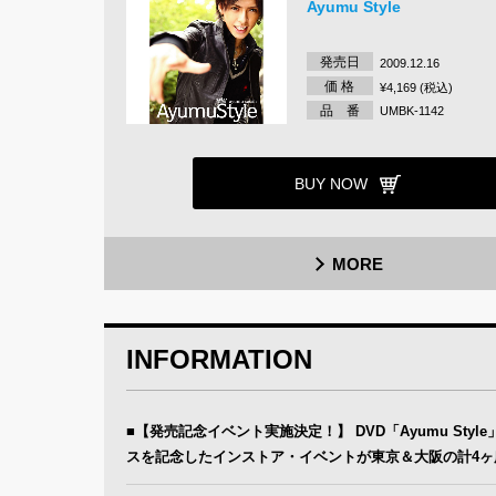
Ayumu Style
発売日
2009.12.16
価 格
¥4,169 (税込)
品 番
UMBK-1142
BUY NOW
MORE
INFORMATION
■【発売記念イベント実施決定！】 DVD「Ayumu Styl
スを記念したインストア・イベントが東京＆大阪の計4ヶ所