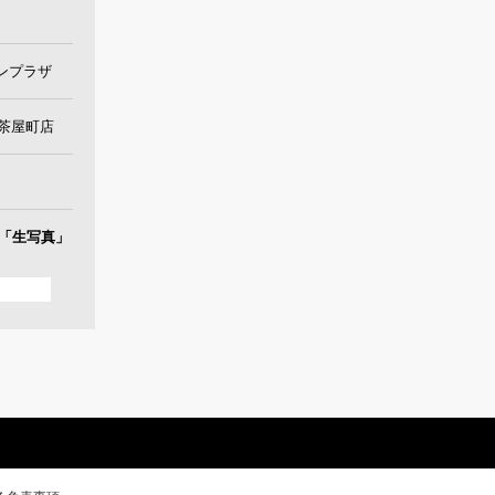
タンプラザ
U茶屋町店
「生写真」