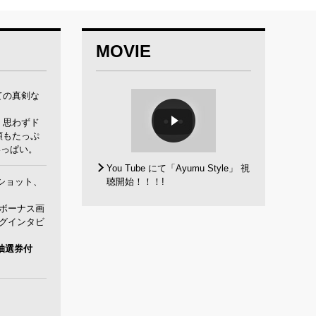
MOVIE
ての真剣な
、思わずド
顔もたっぷ
いっぱい。
You Tube にて「Ayumu Style」 視
ショット、
聴開始！！！!
、ボーナス画
グインタビ
抽選券付