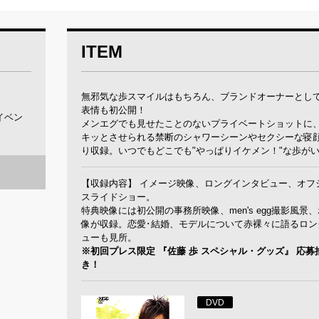
ITEM
無邪気な歩スマイルはもちろん、ブランドオーナーとし
表情も初公開！
イベン
メンエグでも見せたことのないプライベートショットに
キッとさせられる禁断のシャワーシーンやセクシーな寝
り収録。いつでもどこでも"やっぱりイケメン！"な歩が
【収録内容】 イメージ映像、ロングインタビュー、オフ
スライドショー。
特典映像には初公開の事務所映像、men's egg撮影風景
像が収録。恋愛･結婚、モデルについて赤裸々に語るロン
ューも見所。
※初回プレス限定 『佐藤 歩 スペシャル・グッズ』 応募
き！
DVD