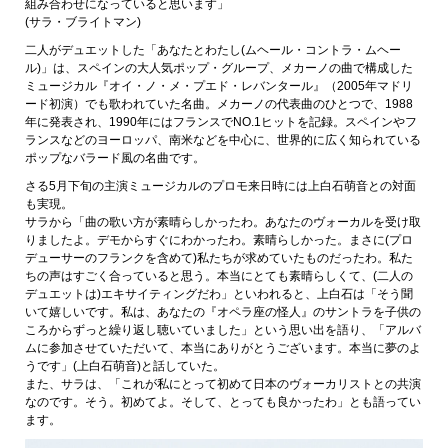
組み合わせになっていると思います」
(サラ・ブライトマン)
二人がデュエットした「あなたとわたし(ムヘール・コントラ・ムヘー
ル)」は、スペインの大人気ポップ・グループ、メカーノの曲で構成した
ミュージカル『オイ・ノ・メ・プエド・レバンタール』（2005年マドリ
ード初演）でも歌われていた名曲。メカーノの代表曲のひとつで、1988
年に発表され、1990年にはフランスでNO.1ヒットを記録。スペインやフ
ランスなどのヨーロッパ、南米などを中心に、世界的に広く知られている
ポップなバラード風の名曲です。
さる5月下旬の主演ミュージカルのプロモ来日時には上白石萌音との対面
も実現。
サラから「曲の歌い方が素晴らしかったわ。あなたのヴォーカルを受け取
りましたよ。デモからすぐにわかったわ。素晴らしかった。まさに(プロ
デューサーのフランクを含めて)私たちが求めていたものだったわ。私た
ちの声はすごく合っていると思う。本当にとても素晴らしくて、(二人の
デュエットは)エキサイティングだわ」といわれると、上白石は「そう聞
いて嬉しいです。私は、あなたの『オペラ座の怪人』のサントラを子供の
ころからずっと繰り返し聴いていました」という思い出を語り、「アルバ
ムに参加させていただいて、本当にありがとうございます。本当に夢のよ
うです」(上白石萌音)と話していた。
また、サラは、「これが私にとって初めて日本のヴォーカリストとの共演
なのです。そう。初めてよ。そして、とっても良かったわ」とも語ってい
ます。