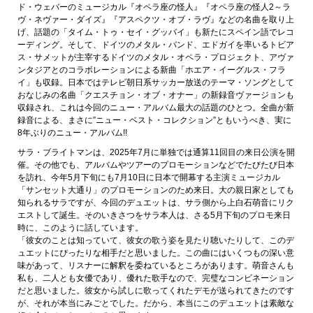
ド・ウェバーのミュージカル『オペラ座の怪人』『オペラ座の怪人2～ラ
ヴ・ネヴァー・ダイズ』『アスペクツ・オブ・ラヴ』などの名曲を取り上
げ、話題の「タイム・トゥ・セイ・グッバイ」も新たにスペイン語でレコ
ーディング。そして、ドイツのメタル・バンド、エドガイを率いるトビア
ス・サメットが主宰するドイツのメタル・オペラ・プロジェクト、アヴァ
ンタジアとのコラボレーションによる新曲「ホエア・イーグルス・フラ
イ」も収録。日本ではテレビ朝日系サッカー放送のテーマ・ソングとして
おなじみの名曲「クエスチョン・オブ・オナー」の新録音ヴァージョンも
収録され、これは今回のニュー・アルバム最大の話題のひとつ。全曲が新
録音による、まさに”ニュー・ベスト・コレクション”ともいうべき、実に
8年ぶりのニュー・アルバム!!
サラ・ブライトマンは、2025年7月に単独では通算11回目の来日公演を開
催。その他でも、アルバムやツアーのプロモーションなどでたびたび日本
を訪れ、今年5月下旬にも7月10日に日本で開幕する主演ミュージカル
「サンセット大通り」のプロモーションのため来日。大の親日家としても
知られるサラですが、今回のデュエットは、サラ側から上白石萌音にリク
エストして誕生。そのいきさつをサラ本人は、さる5月下旬のプロモ来日
時に、このように話しています。
「彼女のことは知っていて、彼女の歌う姿を見たり聴いたりして、このデ
ュエットにぴったりな相手だと思いました。この曲にはいくつもの深い意
味があって、リスナーに解釈を委ねているところがあります。萌音さんも
私も、二人とも女優であり、優れた歌手なので、完璧なコンビネーション
だと思いました。彼女から試しに歌ってくれたデモが送られてきたのです
が、それが本当にみごとでした。だから、本当にこのデュエットは素敵な