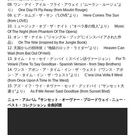
08. ワン・デイ・アイル・フライ・アウェイ（ “ムーラン・ルージュ”よ
り） One Day I’ll Fly Away (from Moulin Rouge)
09. ヒア・カムズ・ザ・サン（“LOVE”より） Here Comes The Sun
(from LOVE)
10. ミュージック・オブ・ザ・ナイト（ “オペラ座の怪人”より） Music
Of The Night (from Phantom Of The Opera)
11. オン・ザ・ナイル（ “ジャングル・ブック”にインスパイアされた作
品） On The Nile (inspired by the Jungle Book)
12. 天国からの招待状（ “地獄のロック・ライダー”より） Heaven Can
Wait (from Bat Out Of Hell)
13. タイム・トゥ・セイ・グッバイ（ スペイン語ヴァージョン） Por Ti
Volaré (Time To Say Goodbye - Spanish Version - from Step Brothers)
14. ワンス・アポン・ア・タイム・イン・ザ・ウェスト（“ワンス・アポ
ン・ア・タイム・イン・ザ・ウェスト”より） C’era Una Volta Il West
(from Once Upon A Time In The West)
15. アズ・イフ・ウイ・ネヴァー・セッド・グッドバイ（ “サンセット大
通り”より） As If We Never Said Goodbye (from Sunset Blvd)
ニュー・アルバム『サンセット・オーヴァー・ブロードウェイ - ニュー・
ベスト・コレクション』全曲試聴