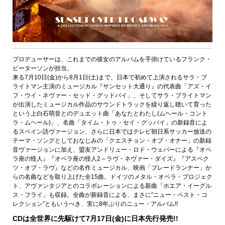
プロデューサーは、これまでの彼女のアルバムを手掛けているフランク・
ピーターソンが担当。
来る7月10日(金)から8月1日(土)まで、日本で初めて上演されるサラ・ブ
ライトマン主演のミュージカル『サンセット大通り』の代表曲「アズ・イ
フ・ウイ・ネヴァー・セッド・グッドバイ」、そしてサラ・ブライトマン
が出演したミュージカル作品のサウンドトラックを繰り返し聴いて育った
という上白石萌音とのデュエット曲「あなたとわたし(ムヘール・コント
ラ・ムヘール)」、名曲「タイム・トゥ・セイ・グッバイ」の新録音によ
るスペイン語ヴァージョン、さらに日本ではテレビ朝日系サッカー放送の
テーマ・ソングとしておなじみの「クエスチョン・オブ・オナー」の新録
音ヴァージョンに加え、盟友アンドリュー・ロド・ウェバーによる『オペ
ラ座の怪人』『オペラ座の怪人2～ラヴ・ネヴァー・ダイズ』『アスペク
ツ・オブ・ラヴ』などの名作ミュージカル、映画「ブレードランナー」か
らの名曲などを取り上げた全15曲。ドイツのメタル・オペラ・プロジェク
ト、アヴァンタジアとのコラボレーションによる新曲「ホエア・イーグル
ス・フライ」も収録。全曲が新録音による、まさに”ニュー・ベスト・コ
レクション”ともいうべき、実に8年ぶりのニュー・アルバム!!
CDは全世界に先駆けて7月17日(金)に日本先行発売!!