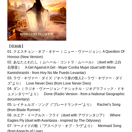
【収録曲】
01. クエスチョン・オブ・オナー（ ニュー・ヴァージョン）A Question Of
Honour (New Version)
02. あなたとわたし（ ムヘール・コントラ・ムヘール）［duet with 上白
石萌音］ A Girl Against A Girl - Mujer Contra Mujer (duet with Mone
Kamishiraishi - from Hoy No Me Puedo Levantar)
03. ラヴ・ネヴァー・ダイズ（“オペラ座の怪人2～ラヴ・ネヴァー・ダイ
ズ”より） Love Never Dies (from Love Never Dies)
04. ダン（ ラジオ・ヴァージョン -“ ナショナル・ジオグラフィック・ドキ
ュメンタリー”より） Done (Radio Version - from a National Geographic
documentary)
05. レイチェルズ・ソング（“ブレードランナー”より） Rachel’s Song
(from Blade Runner)
06. ホエア・イーグルス・フライ［duet with アヴァンタジア］ Where
Eagles Fly (duet with Avantasia - inspired by The Odyssey)
07. マーメイドの歌（ “アスペクツ・オブ・ラヴ”より） Mermaid Song
(from Aspects of Love)