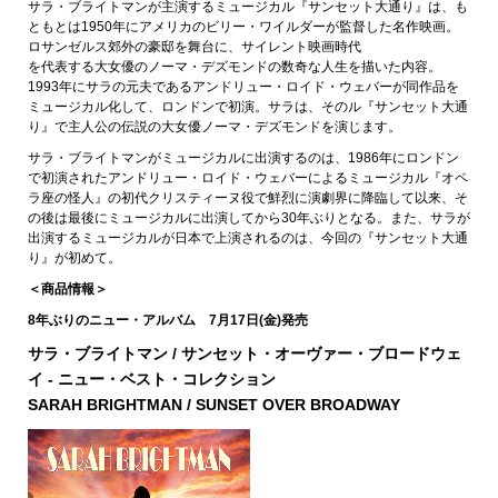
サラ・ブライトマンが主演するミュージカル『サンセット大通り』は、も
ともとは1950年にアメリカのビリー・ワイルダーが監督した名作映画。
ロサンゼルス郊外の豪邸を舞台に、サイレント映画時代
を代表する大女優のノーマ・デズモンドの数奇な人生を描いた内容。
1993年にサラの元夫であるアンドリュー・ロイド・ウェバーが同作品を
ミュージカル化して、ロンドンで初演。サラは、そのル『サンセット大通
り』で主人公の伝説の大女優ノーマ・デズモンドを演じます。
サラ・ブライトマンがミュージカルに出演するのは、1986年にロンドン
で初演されたアンドリュー・ロイド・ウェバーによるミュージカル『オペ
ラ座の怪人』の初代クリスティーヌ役で鮮烈に演劇界に降臨して以来、そ
の後は最後にミュージカルに出演してから30年ぶりとなる。また、サラが
出演するミュージカルが日本で上演されるのは、今回の『サンセット大通
り』が初めて。
＜商品情報＞
8年ぶりのニュー・アルバム 7月17日(金)発売
サラ・ブライトマン / サンセット・オーヴァー・ブロードウェ
イ - ニュー・ベスト・コレクション
SARAH BRIGHTMAN / SUNSET OVER BROADWAY