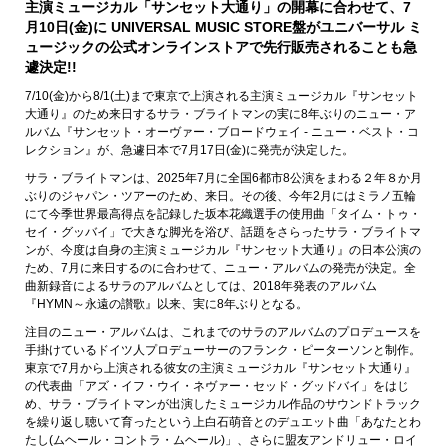
主演ミュージカル「サンセット大通り」の開幕に合わせて、7
月10日(金)に UNIVERSAL MUSIC STORE盤がユニバーサル ミ
ュージックの公式オンラインストアで先行販売されることも急
遽決定!!
7/10(金)から8/1(土)まで東京で上演される主演ミュージカル『サンセット
大通り』のため来日するサラ・ブライトマンの実に8年ぶりのニュー・ア
ルバム『サンセット・オーヴァー・ブロードウェイ - ニュー・ベスト・コ
レクション』が、急遽日本で7月17日(金)に発売が決定した。
サラ・ブライトマンは、2025年7月に全国6都市8公演をまわる２年８か月
ぶりのジャパン・ツアーのため、来日。その後、今年2月にはミラノ五輪
にて今季世界最高得点を記録した坂本花織選手の使用曲「タイム・トゥ・
セイ・グッバイ」で大きな脚光を浴び、話題をさらったサラ・ブライトマ
ンが、今度は自身の主演ミュージカル『サンセット大通り』の日本公演の
ため、7月に来日するのに合わせて、ニュー・アルバムの発売が決定。全
曲新録音によるサラのアルバムとしては、2018年発表のアルバム
『HYMN～永遠の讃歌』以来、実に8年ぶりとなる。
注目のニュー・アルバムは、これまでのサラのアルバムのプロデュースを
手掛けているドイツ人プロデューサーのフランク・ピーターソンと制作。
東京で7月から上演される彼女の主演ミュージカル『サンセット大通り』
の代表曲「アズ・イフ・ウイ・ネヴァー・セッド・グッドバイ」をはじ
め、サラ・ブライトマンが出演したミュージカル作品のサウンドトラック
を繰り返し聴いて育ったという上白石萌音とのデュエット曲「あなたとわ
たし(ムヘール・コントラ・ムヘール)」、さらに盟友アンドリュー・ロイ