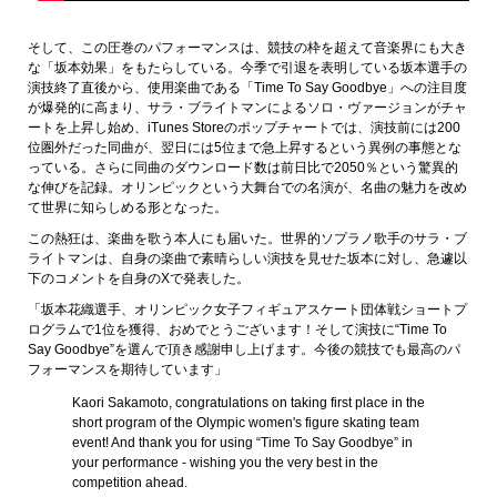
そして、この圧巻のパフォーマンスは、競技の枠を超えて音楽界にも大き
な「坂本効果」をもたらしている。今季で引退を表明している坂本選手の
演技終了直後から、使用楽曲である「Time To Say Goodbye」への注目度
が爆発的に高まり、サラ・ブライトマンによるソロ・ヴァージョンがチャ
ートを上昇し始め、iTunes Storeのポップチャートでは、演技前には200
位圏外だった同曲が、翌日には5位まで急上昇するという異例の事態とな
っている。さらに同曲のダウンロード数は前日比で2050％という驚異的
な伸びを記録。オリンピックという大舞台での名演が、名曲の魅力を改め
て世界に知らしめる形となった。
この熱狂は、楽曲を歌う本人にも届いた。世界的ソプラノ歌手のサラ・ブ
ライトマンは、自身の楽曲で素晴らしい演技を見せた坂本に対し、急遽以
下のコメントを自身のXで発表した。
「坂本花織選手、オリンピック女子フィギュアスケート団体戦ショートプ
ログラムで1位を獲得、おめでとうございます！そして演技に“Time To
Say Goodbye”を選んで頂き感謝申し上げます。今後の競技でも最高のパ
フォーマンスを期待しています」
Kaori Sakamoto, congratulations on taking first place in the
short program of the Olympic women's figure skating team
event! And thank you for using “Time To Say Goodbye” in
your performance - wishing you the very best in the
competition ahead.