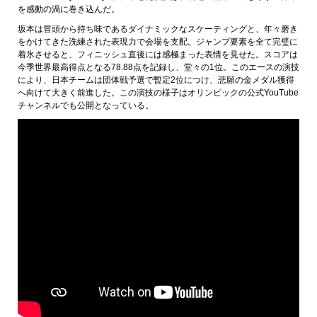
を感動の渦に巻き込んだ。
坂本は冒頭から持ち味であるダイナミックなスケーティングと、年々磨き
をかけてきた洗練された表現力で会場を支配。ジャンプ要素を全て完璧に
着氷させると、フィニッシュ直後には感極まった表情を見せた。スコアは
今季世界最高得点となる78.88点を記録し、堂々の1位。このエースの演技
により、日本チームは団体戦予選で暫定2位につけ、悲願の金メダル獲得
へ向けて大きく前進した。この演技の様子はオリンピックの公式YouTube
チャンネルでも公開となっている。