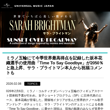
ミラノ五輪にて今季世界最高得点を記録した坂本花
織選手の使用曲「Time To Say Goodbye」が2050％
と急上昇、サラ・ブライトマン本人から祝福コメン
トも
2026.02.08
TOPICS
026年2月6日、ミラノ・コルティナダンペッツォ五輪のフィギュアスケー
ト団体戦予選が行われ、女子ショートプログラム（SP）に日本代表のエ
ース、坂本花織が登場した。開催地イタリアが生んだ世界的テノール歌手
アンドレア・ボチェッリと、サラ・ブライトマンのデュエットによる名曲
「Time To Say Goodbye」に乗せた演技は、現地の観衆のみならず世界中