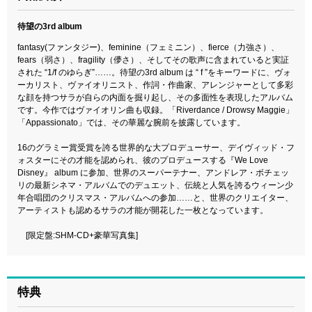
待望の3rd album
fantasy(ファンタジー)、feminine（フェミニン）、fierce（力強さ）、
fears（弱さ）、fragility（儚さ）、そしてその歌声に含まれていると実証
された “1/f のゆらぎ”……。待望の3rd album は “ f ”をキーワードに、ヴォ
ーカリスト、ヴァイオリニスト、作詞・作曲家、アレンジャーとして多彩
な顔を持つサラが自らの内面を掘り起し、その多面性を表現したアルバム
です。今作ではヴァイオリン曲も収録。「Riverdance / Drowsy Maggie」
「Appassionato」では、その華麗な腕前を披露しています。
16のグラミー賞受賞を誇る世界的な大プロデューサー、デイヴィッド・フ
ォスターにその才能を認められ、彼のプロデュースする『We Love
Disney』 album に参加、世界のスーパーテナー、アンドレア・ボチェッ
リの最新シネマ・アルバムでのデュエット、伝統と人気を誇るウィーン少
年合唱団のクリスマス・アルバムへの参加……と、世界のクリエイター、
アーティストも認めるサラの才能が開花した一枚となっています。
[限定盤:SHM-CD+豪華写真集]
特典