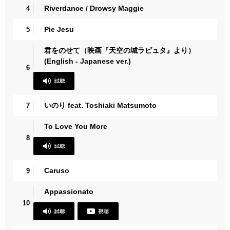
Riverdance / Drowsy Maggie
4
Pie Jesu
5
君をのせて（映画『天空の城ラピュタ』より）
(English - Japanese ver.)
6
いのり feat. Toshiaki Matsumoto
7
To Love You More
8
Caruso
9
Appassionato
10