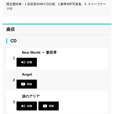
限定盤特典：1.高音質SHM-CD仕様、2.豪華48P写真集、3. スリーブケー
ス付
曲目
CD
New World ～ 新世界
1
Angel
2
涙のアリア
3