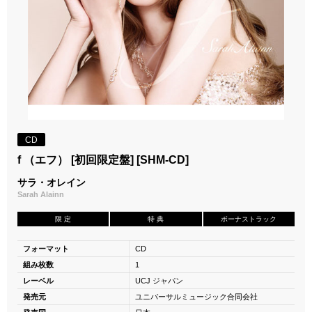
CD
f （エフ） [初回限定盤] [SHM-CD]
サラ・オレイン
Sarah Alainn
限 定
特 典
ボーナストラック
フォーマット
CD
組み枚数
1
レーベル
UCJ ジャパン
発売元
ユニバーサルミュージック合同会社