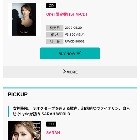
CD
One [限定盤] [SHM-CD]
発売日
2022.05.20
価 格
¥3,850 (税込)
品 番
UWCD-90001
BUY NOW
MORE
PICKUP
女神降臨。 ３オクターブを超える歌声、幻想的なヴァイオリン、自ら
紡ぐLyricが誘う SARAH WORLD
CD
SARAH