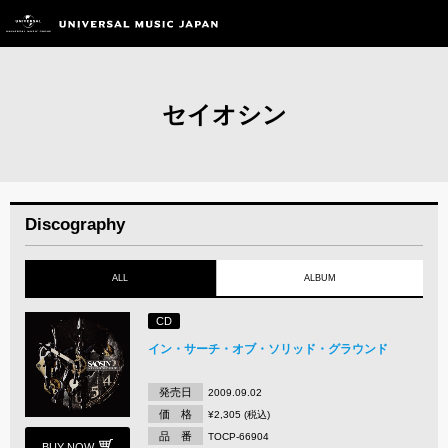
セイオシン
Discography
ALL
ALBUM
CD
イン・サーチ・オブ・ソリッド・グラウンド
発売日
2009.09.02
価 格
¥2,305 (税込)
品 番
TOCP-66904
BUY NOW