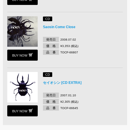
CD
Saosin Come Close
発売日
2008.07.02
価 格
¥3,353 (税込)
品 番
TOCP-66807
BUY NOW
CD
セイオシン [CD EXTRA]
発売日
2007.01.10
価 格
¥2,305 (税込)
品 番
TOCP-66645
BUY NOW