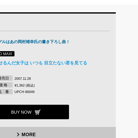
グルはあの岡村靖幸氏の書き下ろし曲！
D MAXI
せるんだ女子は いつも 目立たない君を見てる
発売日
2007.11.28
価 格
¥1,362 (税込)
品 番
UPCH-80049
BUY NOW
MORE