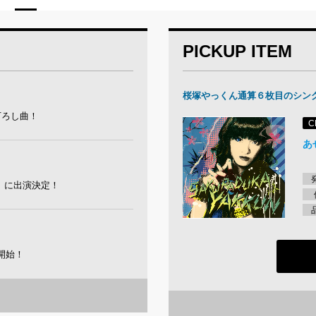
PICKUP ITEM
桜塚やっくん通算６枚目のシン
下ろし曲！
C
あ
day』に出演決定！
開始！