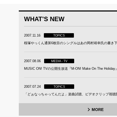
WHAT'S NEW
2007.11.16
TOPICS
桜塚やっくん通算6枚目のシングルはあの岡村靖幸氏の書き
2007.08.06
MEDIA - TV
MUSIC ON! TVの公開生放送『M-ON! Make On The Holi
2007.07.24
TOPICS
「どぉなっちゃってんだよ」楽曲試聴、ビデオクリップ視聴
MORE