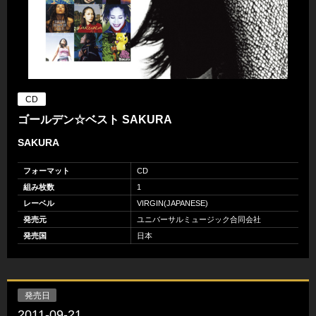
CD
ゴールデン☆ベスト SAKURA
SAKURA
フォーマット
CD
組み枚数
1
レーベル
VIRGIN(JAPANESE)
発売元
ユニバーサルミュージック合同会社
発売国
日本
発売日
2011-09-21