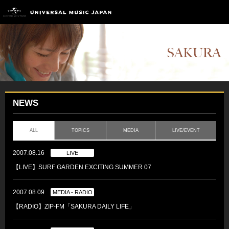
NEWS
ALL
TOPICS
MEDIA
LIVE/EVENT
2007.08.16
LIVE
【LIVE】SURF GARDEN EXCITING SUMMER 07
2007.08.09
MEDIA - RADIO
【RADIO】ZIP-FM「SAKURA DAILY LIFE」