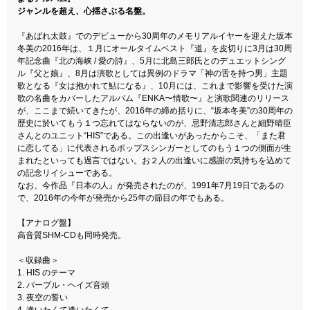
ジャンルを超え、心揺さぶる名盤。
『あばれ太鼓』でのデビューから30周年のメモリアルイヤーを迎えた坂本
冬美の2016年は、１月にオールタイムベスト『道』を皮切りに3月は30周
年記念曲『北の海峡 / 愛の詩』、5月に北島三郎氏とのデュエットシング
ル『父と娘』、8月は演歌としては異例のドラマ「神の舌を持つ男」主題
歌となる『女は抱かれて鮎になる』、10月には、これまで影響を受けた演
歌の名曲をカバーしたアルバム『ENKA〜情歌〜』と演歌関連のリリース
が、ここまで続いてきたが、2016年の締め括りに、“坂本冬美”の30周年の
歴史に於いてもう１つ忘れてはならないのが、忌野清志郎さんと細野晴臣
さんとのユニット“HIS”である。この出逢いがあったからこそ、「また君
に恋してる」に代表されるポップスシンガーとしてのもう１つの側面が生
まれたといっても過言ではない。お２人の出逢いに感謝の気持ちを込めて
の記念リイシューである。
なお、今作品『日本の人』が発売されたのが、1991年7月19日であるの
で、2016年の今年が発売から25年の節目の年でもある。
【アナログ盤】
高音質SHM-CDも同時発売。
＜収録曲＞
1. HIS のテーマ
2. パープル・ヘイズ音頭
3. 夜空の誓い
4. 逢いたくて逢いたくて