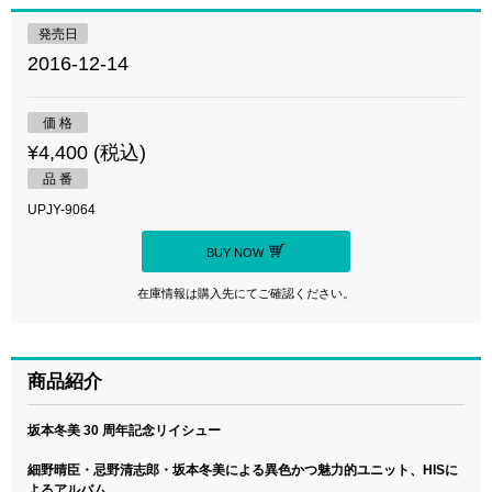
発売日
2016-12-14
価 格
¥4,400 (税込)
品 番
UPJY-9064
BUY NOW
在庫情報は購入先にてご確認ください。
商品紹介
坂本冬美 30 周年記念リイシュー
細野晴臣・忌野清志郎・坂本冬美による異色かつ魅力的ユニット、HISに
よるアルバム。