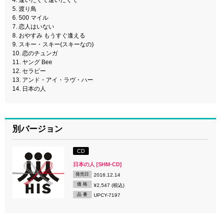
5. 渡り鳥
6. 500 マイル
7. 恋人はいない
8. おやすみ もうすぐ逢える
9. スキー・スキー(スキーなの)
10. 恋のチュンガ
11. ヤング Bee
12. セラピー
13. アンド・アイ・ラヴ・ハー
14. 日本の人
別バージョン
CD
日本の人 [SHM-CD]
発売日
2016.12.14
価 格
¥2,547 (税込)
品 番
UPCY-7197