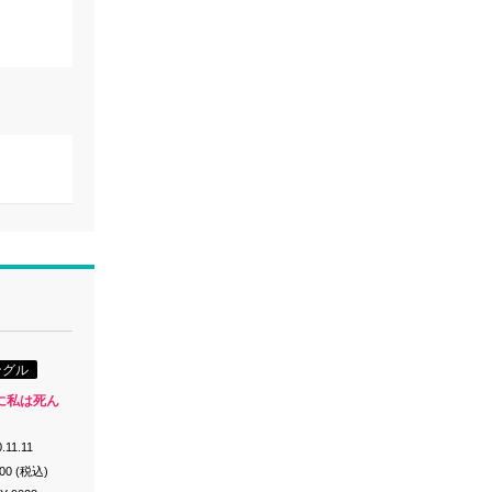
ングル
に私は死ん
.11.11
200 (税込)