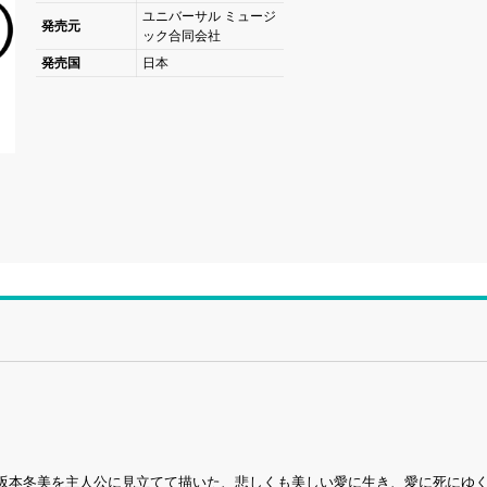
ユニバーサル ミュージ
発売元
ック合同会社
発売国
日本
坂本冬美を主人公に見立てて描いた、悲しくも美しい愛に生き、愛に死にゆ