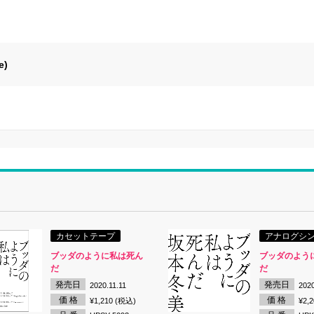
e)
）
カセットテープ
アナログシ
ブッダのように私は死ん
ブッダのよう
だ
だ
発売日
発売日
2020.11.11
2020
価 格
価 格
¥1,210 (税込)
¥2,