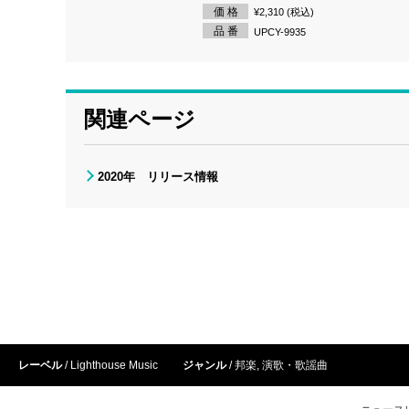
価 格
¥2,310 (税込)
品 番
UPCY-9935
関連ページ
2020年 リリース情報
レーベル
Lighthouse Music
ジャンル
邦楽
,
演歌・歌謡曲