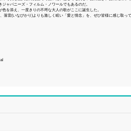
きジャパニーズ・フィルム・ノワールでもあるのだ。
が色を添え、一度きりの不埒な大人の歌がここに誕生した。
に濡れ、落雷(いなびかり)よりも激しく眩い「愛と情念」を、ぜひ皆様に感じ取っ
al