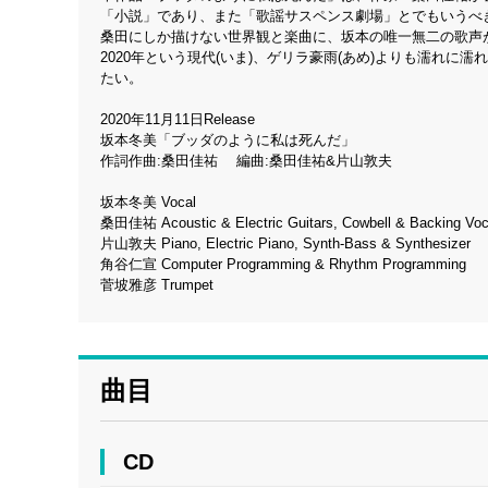
「小説」であり、また「歌謡サスペンス劇場」とでもいうべ
桑田にしか描けない世界観と楽曲に、坂本の唯一無二の歌声
2020年という現代(いま)、ゲリラ豪雨(あめ)よりも濡れ
たい。
2020年11月11日Release
坂本冬美「ブッダのように私は死んだ」
作詞作曲:桑田佳祐 編曲:桑田佳祐&片山敦夫
坂本冬美 Vocal
桑田佳祐 Acoustic & Electric Guitars, Cowbell & Backing Voc
片山敦夫 Piano, Electric Piano, Synth-Bass & Synthesizer
角谷仁宣 Computer Programming & Rhythm Programming
菅坡雅彦 Trumpet
曲目
CD