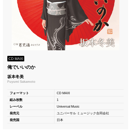
CD MAXI
俺でいいのか
坂本冬美
Fuyumi Sakamoto
フォーマット
CD MAXI
組み枚数
1
レーベル
Universal Music
発売元
ユニバーサル ミュージック合同会社
発売国
日本