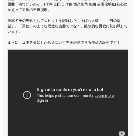
題曲「俺でいいのか」(作詞 吉田旺 作曲 徳久広司 編曲 前田俊明)は初心に
かえって男歌の王道演歌。
坂本冬美の男歌として大ヒットを記録した「あばれ太鼓」、「男の情
話」、「男侠」のような硬派な楽曲ではなく、艶歌的な男歌に初挑戦して
います。
まさに、坂本冬美にしか歌えない世界を堪能できる作品の誕生です！