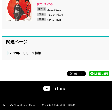
俺でいいのか
発売日
2019.08.21
価 格
¥1,324 (税込)
品 番
UPSY-5078
関連ページ
2019年 リリース情報
レーベル
Lighthouse Music
ジャンル
邦楽
,
演歌・歌謡曲