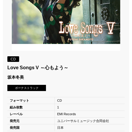
CD
Love Songs V ～心もよう～
坂本冬美
ボーナストラック
フォーマット
CD
組み枚数
1
レーベル
EMI Records
発売元
ユニバーサルミュージック合同会社
発売国
日本