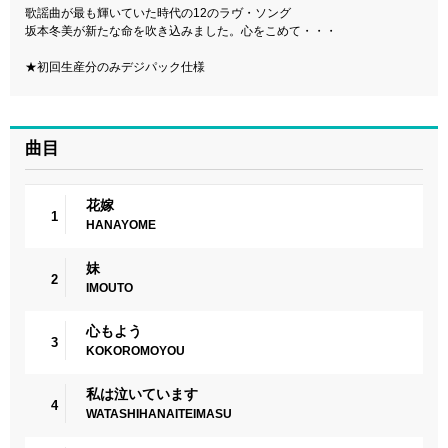
歌謡曲が最も輝いていた時代の12のラヴ・ソング
坂本冬美が新たな命を吹き込みました。心をこめて・・・
★初回生産分のみデジパック仕様
曲目
花嫁
1
HANAYOME
妹
2
IMOUTO
心もよう
3
KOKOROMOYOU
私は泣いています
4
WATASHIHANAITEIMASU