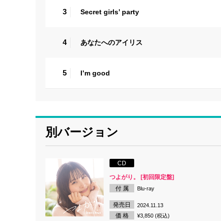
3
Secret girls’ party
4
あなたへのアイリス
5
I’m good
別バージョン
CD
つよがり。 [初回限定盤]
付 属
Blu-ray
発売日
2024.11.13
価 格
¥3,850 (税込)