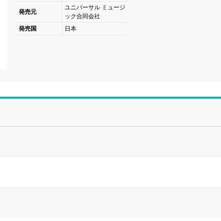
ユニバーサル ミュージ
発売元
ック合同会社
発売国
日本