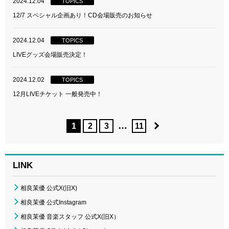
2024.12.04
TOPICS
12/7 スペシャル企画あり！CD会場販売のお知らせ
2024.12.04
TOPICS
LIVEグッズ会場販売決定！
2024.12.02
TOPICS
12月LIVEチケット 一般発売中！
…
1
2
3
11
LINK
相良茉優 公式X(旧X)
相良茉優 公式Instagram
相良茉優 音楽スタッフ 公式X(旧X）