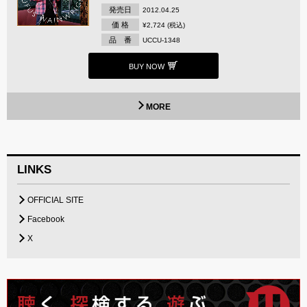
発売日
2012.04.25
価 格
¥2,724 (税込)
品 番
UCCU-1348
BUY NOW
MORE
LINKS
OFFICIAL SITE
Facebook
X