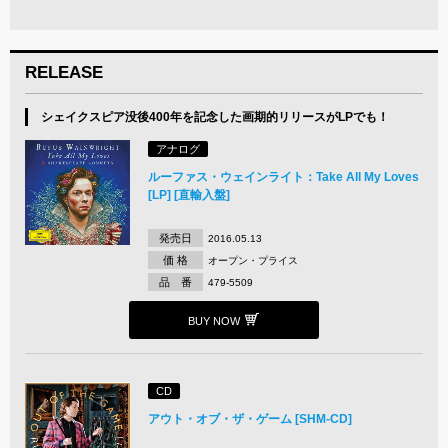
RELEASE
シェイクスピア没後400年を記念した画期的リリースがLPでも！
アナログ
ルーファス・ウェインライト：Take All My Loves
[LP] [直輸入盤]
発売日
2016.05.13
価 格
オープン・プライス
品 番
479-5509
BUY NOW
CD
アウト・オブ・ザ・ゲーム [SHM-CD]