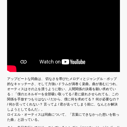
アップビートな同曲は、 切なさを帯びたメロディとジャングル・ポップ
的なキャッチーさ、そして力強いドラムが渦巻く楽曲。曲が進むにつれ、
オーティスはその上を漂うように歌い、人間関係の決着を願い求めてい
る：「僕のエネルギーを全部吸い取ってる / 君に疲れさせられても、この
関係を手放すつもりはない / だから、僕に何を求めてる？ 何が必要なの？
/ 何か言ってくれない？ 言ってよ / 君が去ってしまう前に、なんとか解決
しようとしてるんだ」。
ロイエル・オーティスは同曲について、「言葉にできなかった想いを歌っ
た曲」と語っている。