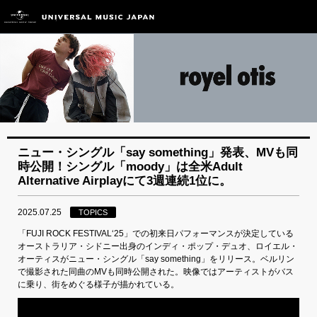
ニュー・シングル「say something」発表、MVも同
時公開！シングル「moody」は全米Adult
Alternative Airplayにて3週連続1位に。
2025.07.25
TOPICS
「FUJI ROCK FESTIVAL‘25」での初来日パフォーマンスが決定している
オーストラリア・シドニー出身のインディ・ポップ・デュオ、ロイエル・
オーティスがニュー・シングル「say something」をリリース。ベルリン
で撮影された同曲のMVも同時公開された。映像ではアーティストがバス
に乗り、街をめぐる様子が描かれている。