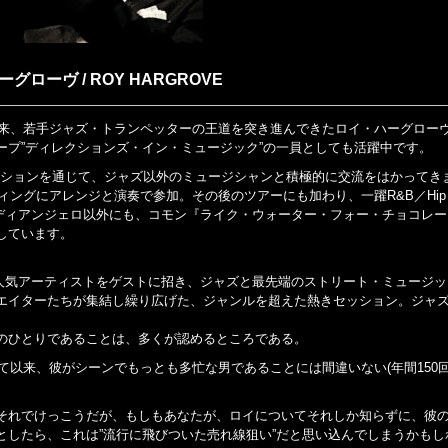
グローヴ / ROY HARGROVE
以来、若手ジャズ・トランペッターの王道を突き進んできたロイ・ハーグロー
プ”ディレクションズ・イン・ミュージック”の一員としても活躍中です。
ッションを通じて、ジャズ以外のミュージシャンと積極的に交流をはかってき
ィングにアレンジと演奏で参加。その後のツアーにも加わり、一躍R&B／Hip
。ディアンジェロ以外にも、コモン『ライク・ウォーター・フォー・チョコレ
しています。
超人気アーティストをゲストに招き、ジャズと最先端のストリート・ミュージ
エイターたちが集結し繰り広げた、ジャンルを超えた熱きセッション。ジャ
のひとりであることは、多くが認めるところである。
て以来、彼がシーンでもっとも多忙な男であることには間違いない(年間150
それでけっこうだが、もしもあなたが、ロイについてそれしか知らずに、彼
としたら、これは”流行に飛びついた売れ線狙い”だと思い込んでしまうかもし