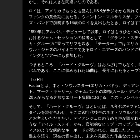
かし、それは大きな間違いなのである。
ロイは、アメリカでもっとも盛んにR&Bがラジオから流れて
ファンクの黄金期にあたる。ウィントン・マルサリスが、ブ
ズ・バンドで演奏する16歳のロイを見出したとき、ロイはす
1990年にアルバム・デビューして以来、ロイはもうひとつ
おけるジャム・セッションの猛者として、「グラント・ステ
カ・グルーヴに乗ってリフを吹き、「チーター」ではエリカ・
ウル・ジャズのパイオニアであるロイ・エアーズのバンドに飛
ィングとツアーにも参加した。
つまるところ、『ハード・グルーヴ』はおふざけでもなく、
バムであり、ここに収められた16曲は、長年にわたるオー
The RH
Factorとは、ネオ・ソウルスター(エリカ・バドゥ、ディア
ト、マーク・キャリー)、ジャムバンドの象徴(カール・デンソ
20人からなる奔放なエリート集団における、このトランペッ
そして、『ハード・グルーヴ』はといえば、70年代のPフ
タイルを混ぜ合わせ、そこに90年代後半のネオ・ソウル／ヒ
とお考えいただきたい。ディアンジェロのうめき声が聴かれ
うな「アイル・ステイ」から、官能的なヒップ・ホップ／R
ィスのような病的なキーボードが聴かれる、徹底したフュー
過去を語り、現在の音を出し、未来を見据えた作品なのであ