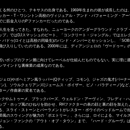
くる州のひとつ、テキサスの出身である。1969年生まれの彼が成長したのは
ッカー・T・ワシントン高校のヴィジュアル・アンド・パフォーミング・アー
でに筋金入りのPファンカーだったのである。
の人生を送ってきた。すなわち、ニューヨークのアンダーグラウンド・クラブ
ップ」ではDJスマッシュのビート、「コンクリート・ジャングル」ではエレ
バドゥ(ロイとは高校の同級生)のバンド・メンバーとセッションし、「SOB’
び入りしていたのである。2000年には、ディアンジェロの『ヴードゥー』
若いポップのファン層に向けてレーベルが仕組んだものでもない。実に理に
プンマインドな裏稼業の成果なのである。
ンジェロ)やボヘミアン風ラッパー(Qティップ、コモン)、ジャズの鬼才(バーナ
ン)、ソウルクェリアンズ(ジェームス・ポイザー、ピノ・パラディーノ)など
ター／作曲家の変名である。
ァンクやムトゥーメ、ブラックバーズ、ウェルドン・アーヴィン、フレディ・
ップ・ホップ風のひねりを効かせ、RHファクターの表の顔と裏の顔を加えた
る、スライ・ストーンとパーラメントがレスター・ボウイのベッドルームで
&B風のスウィングが魅力の「ポエトリー」、さらには、ロイによる、マイル
ジョン・ファンクの「アウト・オブ・タウン」まで、『ハード・グルーヴ』
る。