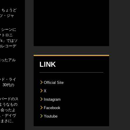
、ちょうど
ツ・ジャ
・シーンに
クトロニ
s」ではソ
のレコーデ
適ったアル
LINK
ード・ライ
Official Site
、30代の
X
ハバードのス
Instagram
ようなもの
Facebook
出会ったよ
ス・デイヴ
Youtube
はまさに、