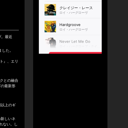
ヴ。最近
ました。
ート』、エリ
ックとの融合
ズの最新形
回以上のギ
の新しいネ
れない。し