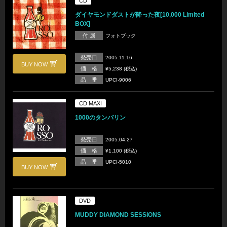
CD
ダイヤモンドダストが降った夜[10,000 Limited
BOX]
付 属
フォトブック
発売日
2005.11.16
BUY NOW
価 格
¥5,238 (税込)
品 番
UPCI-9006
CD MAXI
1000のタンバリン
発売日
2005.04.27
価 格
¥1,100 (税込)
品 番
UPCI-5010
BUY NOW
DVD
MUDDY DIAMOND SESSIONS