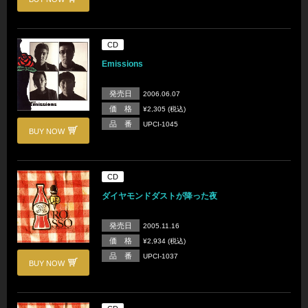
CD
Emissions
発売日
2006.06.07
価 格
¥2,305 (税込)
品 番
UPCI-1045
BUY NOW
CD
ダイヤモンドダストが降った夜
発売日
2005.11.16
価 格
¥2,934 (税込)
品 番
UPCI-1037
BUY NOW