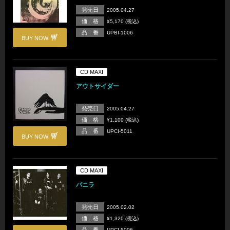
発売日
2005.04.27
価 格
¥5,170 (税込)
品 番
UPBI-1006
BUY NOW
CD MAXI
アウトサイダー
発売日
2005.04.27
価 格
¥1,100 (税込)
品 番
UPCI-5011
BUY NOW
CD MAXI
バニラ
発売日
2005.02.02
価 格
¥1,320 (税込)
品 番
UPCI-5006