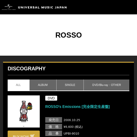
ROSSO
DISCOGRAPHY
ALL
ALBUM
SINGLE
DVD/Blu-ray・OTHER
DVD
ROSSO’s Emissions [完全限定生産盤]
発売日
2006.10.25
価 格
¥6,600 (税込)
品 番
UPBI-9010
BUY NOW