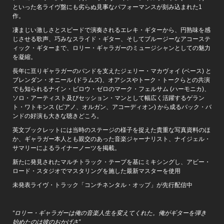
といった名ライヴ盤にも劣らぬ見事なパフォーマンスが刻み込まれた1
作。
凄まじい激しさとスピードで演奏されるエレキ・ギターから、円熟味を感
じさせる歌声、巧みなスライド・ギター、そしてブルージーなアコーステ
ィック・ギターまで、ロリー・ギャラガーのミュージシャンとしての魅力
を凝縮。
長年に亘りギャラガーのバンドを支えたジェリー・マカヴォイ (ベース) と
ブレンダン・オニール (ドラムズ)、オアシスやトーク・トークらとの共演
でも知られるナイン・ビロウ・ゼロのマーク・フェルサム (ハーモニカ)、
ソロ・アーティスト及びセッション・マンとして幅広く活躍するゲラン
ト・ワトキンス (ピアノ、オルガン、アコーディオン) から成るバック・バ
ンドの好演も大きな聴きどころ。
英文ブックレットには当時のステージの様子を捉えた貴重な写真資料のほ
か、ギャラガー本人とも親交のあった音楽ジャーナリスト、ナイジェル・
サマリーによるライナーノーツを掲載。
新たに発見されたマルチトラック・テープを基にミキシングし、アビー・
ロード・スタジオでマスタリングを施した最新マスターを使用
未発表ライヴ・トラック「コンチネンタル・オップ」が先行配信中
“ロリー・ギャラガーは俺の音楽人生を変えてくれた。俺がギターを弾き
始めたのは彼のおかげさ”