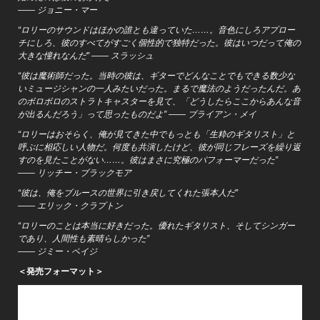
―― ジョニー・マー
“ロリーのサウンドはほかの誰とも違っていた……。音色にしろアプロー
チにしろ、彼のすべてがすごく個性的で独特だった。彼はいつだって俺の
大きな憧れなんだ” ―― スラッシュ
“彼は魔術師だった。当時の彼は、ギターでどんなことでもできる数少な
いミュージシャンの一人みたいだった。まるで魔法のようだったんだ。あ
のボロボロのストラトキャスターを見て、「どうしたらここからあんな音
が出るんだろう」って思ったものだよ” ―― ブライアン・メイ
“ロリーはおそらく、俺が見てきた中でもっとも「生粋のギタリスト」と
呼ぶに相応しい人物だ。何度も共演したけど、彼が同じフレーズを繰り返
すのを見たことがない……。彼はまさに究極のパフォーマーだった”
―― リッチー・ブラックモア
“彼は、俺をブルースの世界に引き戻してくれた張本人だ”
―― エリック・クラプトン
“ロリーのことは本当に好きだった。優れたギタリスト、そしてシンガー
であり、人間性も素晴らしかった”
―― ジミー・ペイジ
＜発売フォーマット＞