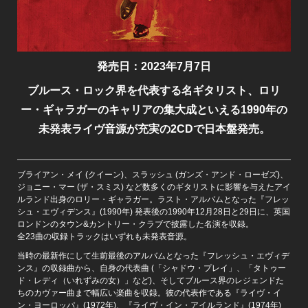
発売日：2023年7月7日
ブルース・ロック界を代表する名ギタリスト、ロリ
ー・ギャラガーのキャリアの集大成といえる1990年の
未発表ライヴ音源が充実の2CDで日本盤発売。
ブライアン・メイ (クイーン)、スラッシュ (ガンズ・アンド・ローゼズ)、
ジョニー・マー (ザ・スミス) など数多くのギタリストに影響を与えたアイ
ルランド出身のロリー・ギャラガー。ラスト・アルバムとなった『フレッ
シュ・エヴィデンス』(1990年) 発表後の1990年12月28日と29日に、英国
ロンドンのタウン&カントリー・クラブで披露した名演を収録。
全23曲の収録トラックはいずれも未発表音源。
当時の最新作にして生前最後のアルバムとなった『フレッシュ・エヴィデ
ンス』の収録曲から、自身の代表曲 (「シャドウ・プレイ」、「タトゥー
ド・レディ（いれずみの女）」など)、そしてブルース界のレジェンドた
ちのカヴァー曲まで幅広い楽曲を収録。彼の代表作である『ライヴ・イ
ン・ヨーロッパ』(1972年)、『ライヴ・イン・アイルランド』(1974年)