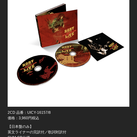
2CD 品番：UICY-16157/8
価格：3,960円税込
【日本盤のみ】
英文ライナーの完訳付／歌詞対訳付