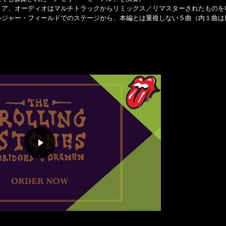
トア、オーディオはマルチトラックからリミックス／リマスターされたものを
ルジャー・フィールドでのステージから、本編とは重複しない５曲（内１曲は