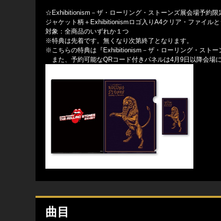
☆Exhibitionism－ザ・ローリング・ストーンズ展会場予約
ジャケット柄＋Exhibitionismロゴ入りA4クリア・ファ
対象：全商品のいずれか１つ
※特典は先着です。無くなり次第終了となります。
※こちらの特典は『Exhibitionism－ザ・ローリング・
また、予約可能なQRコード付きパネルは4月9日以降会場
曲目