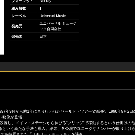
フォーマット
Blu-ray
組み枚数
1
レーベル
Universal Music
ユニバーサル ミュージ
発売元
ック合同会社
発売国
日本
7年9月から約1年に亘り行われたワールド・ツアー”の終盤、1998年9月2日
ト映像が登場！
設置し、メイン・ステージから伸びる“ブリッジ”で移動するという仕掛けの
るという新たな手法も導入。結果、各公演でユニークなナンバーが取り上げ
演でも披露された「メモリー・モーテル」を演奏。