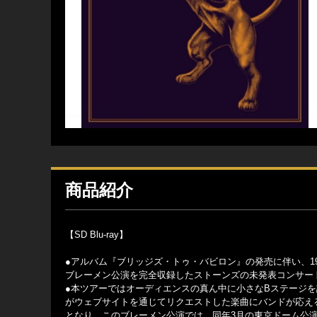
商品紹介
【SD Blu-ray】
●アルバム『ブリッジズ・トゥ・バビロン』の発売に伴い、199
ブレーメン公演を完全収録したストーンズの未発表コンサー
●本ツアーではオーディエンスの真ん中に小さなBステージを
がウェブサイトを通じてリクエストした楽曲にバンドが応え
となり、このブレーメン公演では、同年3月の東京ドーム公