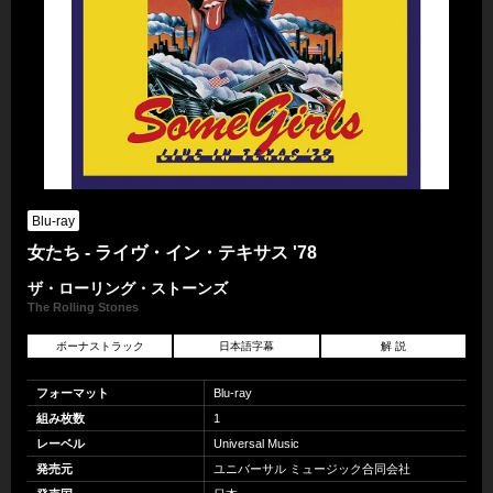
Blu-ray
女たち - ライヴ・イン・テキサス '78
ザ・ローリング・ストーンズ
The Rolling Stones
ボーナストラック
日本語字幕
解 説
フォーマット
Blu-ray
組み枚数
1
レーベル
Universal Music
発売元
ユニバーサル ミュージック合同会社