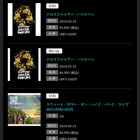
DVD
クロスファイアー・ハリケーン
発売日
2019.03.15
価 格
¥3,850 (税込)
品 番
UIBY-15097
Blu-ray
クロスファイアー・ハリケーン
発売日
2019.03.15
価 格
¥4,950 (税込)
品 番
UIXY-15025
DVD
スウィート・サマー・サン - ハイド・パーク・ライヴ
2013 (DVD+2CD)
付 属
CD
発売日
2019.03.15
価 格
¥6,050 (税込)
品 番
UIBY-15098