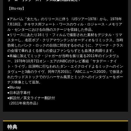
【Blu-ray】
●アルバム『女たち』のリリースに伴う〈USツアー1978〉から、1978年
7月18日、テキサス州フォート・ワースのウィル・ロジャース・メモリア
ル・センターにおける白熱のステージを収録した作品。
●リリースにあたり16ミリ・フィルムで撮影された素材をデジタル・リマ
スターし、名匠ボブ・クリアマウンテンがオーディオをリミックス。当時
勃発したパンク・ロックの台頭に対抗するかのように、アリーナ・クラス
の会場で暴れまくる彼らの姿はファンならずとも血沸き肉踊ります。
●本編に加えてミック・ジャガーが当時を振り返る2011年のインタヴュ
ー、1978年10月7日オン・エアのNBCのテレビ番組「サタデー・ナイ
ト・ライヴ」出演時に行なわれたダン・エイクロイドよるミックへのイン
タヴューと3曲のライヴ、同年7月20日に「ABCニュース20/20」で放送さ
れたウッドストックでのリハーサル風景とミックへのインタヴューをボー
ナス映像として追加。
●Blu-ray
●日本語字幕付
●解説付／英文ライナー翻訳付
（2011年発売作品）
特典