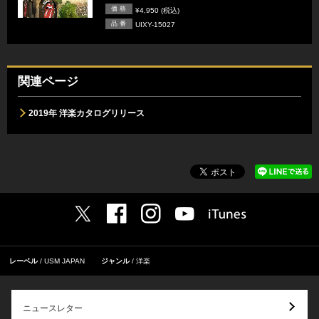
価 格
¥4,950 (税込)
品 番
UIXY-15027
関連ページ
2019年 洋楽カタログリリース
レーベル
USM JAPAN
ジャンル
洋楽
ニュースレター