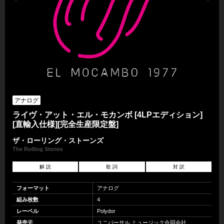
アナログ
ライヴ・アット・エル・モカンボ [4LPエディション]
[直輸入仕様][完全生産限定盤]
ザ・ローリング・ストーンズ
The Rolling Stones
解 説
歌 詞
対 訳
フォーマット
アナログ
組み枚数
4
レーベル
Polydor
発売元
ユニバーサル ミュージック合同会社