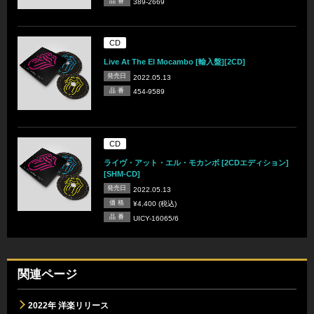
品 番
389-2669
CD
Live At The El Mocambo [輸入盤][2CD]
発売日
2022.05.13
品 番
454-9589
CD
ライヴ・アット・エル・モカンボ [2CDエディション]
[SHM-CD]
発売日
2022.05.13
価 格
¥4,400 (税込)
品 番
UICY-16065/6
関連ページ
2022年 洋楽リリース