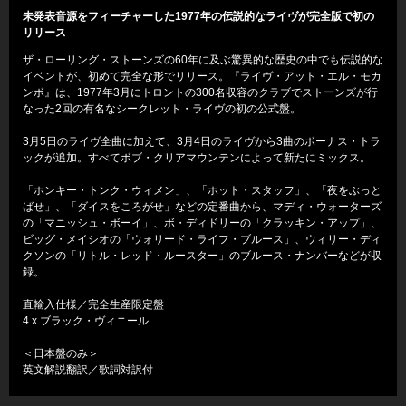
未発表音源をフィーチャーした1977年の伝説的なライヴが完全版で初の
リリース
ザ・ローリング・ストーンズの60年に及ぶ驚異的な歴史の中でも伝説的な
イベントが、初めて完全な形でリリース。『ライヴ・アット・エル・モカ
ンボ』は、1977年3月にトロントの300名収容のクラブでストーンズが行
なった2回の有名なシークレット・ライヴの初の公式盤。
3月5日のライヴ全曲に加えて、3月4日のライヴから3曲のボーナス・トラ
ックが追加。すべてボブ・クリアマウンテンによって新たにミックス。
「ホンキー・トンク・ウィメン」、「ホット・スタッフ」、「夜をぶっと
ばせ」、「ダイスをころがせ」などの定番曲から、マディ・ウォーターズ
の「マニッシュ・ボーイ」、ボ・ディドリーの「クラッキン・アップ」、
ビッグ・メイシオの「ウォリード・ライフ・ブルース」、ウィリー・ディ
クソンの「リトル・レッド・ルースター」のブルース・ナンバーなどが収
録。
直輸入仕様／完全生産限定盤
4 x ブラック・ヴィニール
＜日本盤のみ＞
英文解説翻訳／歌詞対訳付