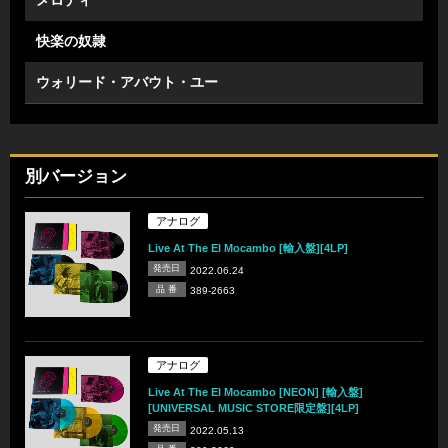
メロディ
快楽の奴隷
ウォリード・アバウト・ユー
別バージョン
アナログ
Live At The El Mocambo [輸入盤][4LP]
発売日
2022.06.24
品 番
389-2663
アナログ
Live At The El Mocambo [NEON] [輸入盤]
[UNIVERSAL MUSIC STORE限定盤][4LP]
発売日
2022.05.13