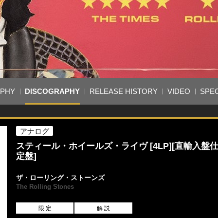
APHY
DISCOGRAPHY
RELEASE HISTORY
VIDEO
SPEC
アナログ
スティール・ホイールズ・ライヴ [4LP][直輸入盤仕
定盤]
ザ・ローリング・ストーンズ
The Rolling Stones
限 定
解 説