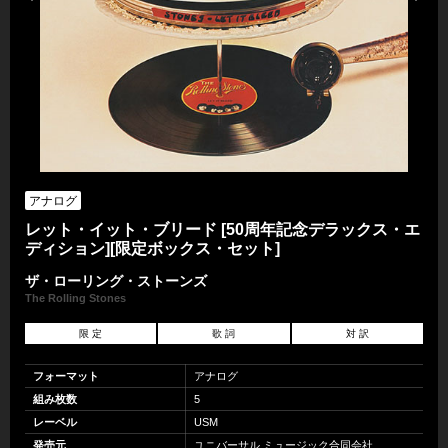
アナログ
レット・イット・ブリード [50周年記念デラックス・エ
ディション][限定ボックス・セット]
ザ・ローリング・ストーンズ
The Rolling Stones
限 定
歌 詞
対 訳
フォーマット
アナログ
組み枚数
5
レーベル
USM
発売元
ユニバーサル ミュージック合同会社