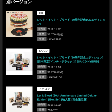
別バージョン
CD
レット・イット・ブリード [50周年記念1CDエディショ
ン]
発売日
2019.11.22
価 格
¥2,750 (税込)
品 番
UICY-15843
SA-CD
レット・イット・ブリード [50周年記念エディション]
[日本限定7インチ・デラックス] [SA-CD HYBRID]
発売日
2019.12.18
価 格
¥8,250 (税込)
品 番
UIGY-9710/1
アナログ
Let It Bleed (50th Anniversary Limited Deluxe
Edition) [Box Set] [輸入盤][完全限定盤]
発売日
2019.11.22
品 番
718-5781