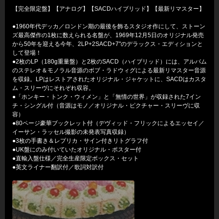
【完全限定盤】【アナログ】【SACDハイブリッド】【最新リマスター】
●1960年代デッカ／ロンドン期の最後を飾るスタジオ作にして、ストーン
ズ最高傑作の1枚に数えられる名盤が、1969年12月5日のオリジナル発売
から50年を迎える今年、2LP+2SACD+7"のデラックス・エディションと
して登場！
●2枚のLP（180g重量盤）と2枚のSACD（ハイブリッド）には、アルバム
のステレオ＆モノラル音源のボブ・ラドウィグによる最新リマスター音源
を収録。LPはレストアされたオリジナル・ジャケットに、SACDはカスタ
ム・スリーヴにそれぞれ収容。
●「ホンキー・トンク・ウィメン」と「無情の世界」が収録された7イン
チ・シングル付（音源はモノ／オリジナル・ピクチャー・スリーヴに収
容）
●80ページ豪華ブックレット付（デヴィッド・フリックによるエッセイ／
イーサン・ラッセル撮影の未発表写真収録）
●3枚の手書き＆レプリカ・サイン付きリトグラフ付
●UK盤にのみ付いていたオリジナル・ポスター付
●直輸入盤仕様／完全生産限定ボックス・セット
●英文ライナー翻訳付／歌詞対訳付