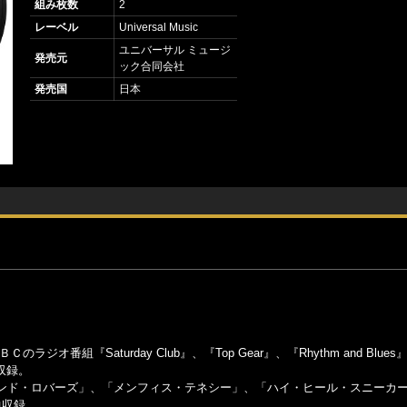
組み枚数
2
レーベル
Universal Music
ユニバーサル ミュージ
発売元
ック合同会社
発売国
日本
番組『Saturday Club』、『Top Gear』、『Rhythm and Blues
を収録。
ンド・ロバーズ」、「メンフィス・テネシー」、「ハイ・ヒール・スニーカ
曲収録。