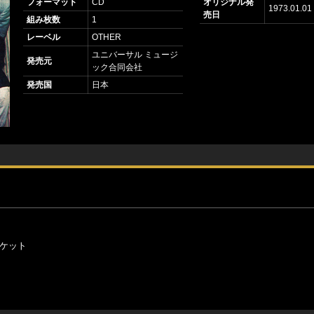
フォーマット
CD
オリジナル発
1973.01.01
売日
組み枚数
1
レーベル
OTHER
ユニバーサル ミュージ
発売元
ック合同会社
発売国
日本
ャケット