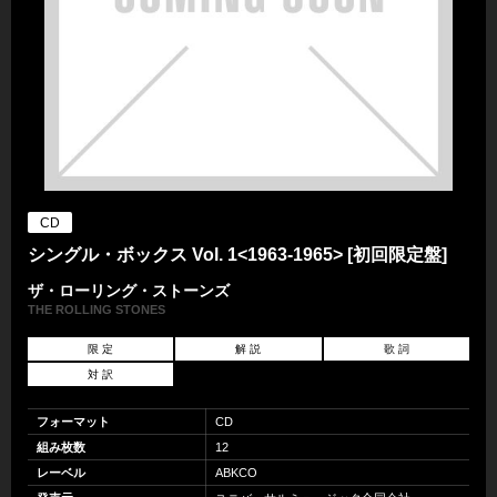
CD
シングル・ボックス Vol. 1<1963-1965> [初回限定盤]
ザ・ローリング・ストーンズ
THE ROLLING STONES
限 定
解 説
歌 詞
対 訳
フォーマット
CD
組み枚数
12
レーベル
ABKCO