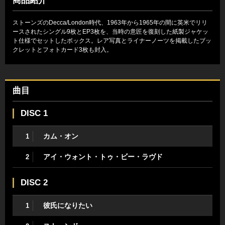
商品紹介
ストーンズのDecca/London時代、1963年から1965年の間に英米でリリ
ースされたシングル9枚とEP3枚を、当時の意匠を復刻した紙製ジャケッ
ト仕様でセットしたボックス。レア写真とライナーノーツを掲載したブッ
クレットとフォトカード3枚も封入。
曲目
DISC 1
カム・オン
1
アイ・ウォント・トゥ・ビー・ラヴド
2
DISC 2
彼氏になりたい
1