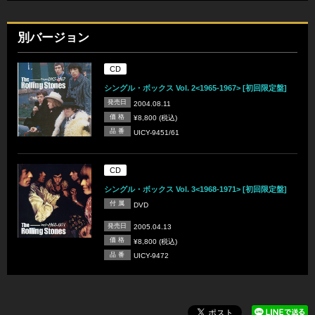
別バージョン
CD
シングル・ボックス Vol. 2<1965-1967> [初回限定盤]
発売日
2004.08.11
価 格
¥8,800 (税込)
品 番
UICY-9451/61
CD
シングル・ボックス Vol. 3<1968-1971> [初回限定盤]
付 属
DVD
発売日
2005.04.13
価 格
¥8,800 (税込)
品 番
UICY-9472