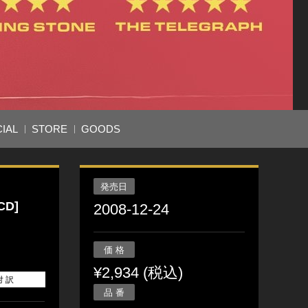
IAL
STORE
GOODS
発売日
D]
2008-12-24
価 格
¥2,934 (税込)
対 訳
品 番