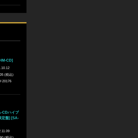
M-CD]
.10.12
305 (税込)
Y-20176
A-CDハイブ
定盤] [SA-
.11.09
990 (税込)