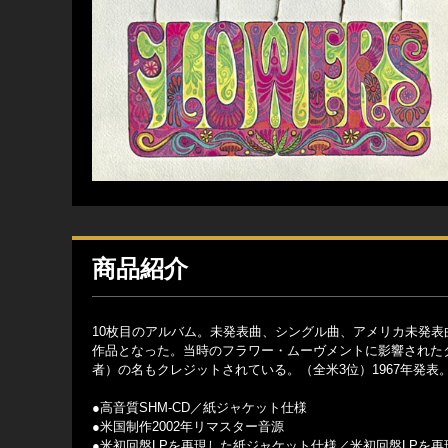
商品紹介
10枚目のアルバム。未発表曲、シングル曲、アメリカ未発
作品となった。当時のフラワー・ムーヴメントに影響された
者）の名もクレジットされている。（全米3位）1967年発表
●高音質SHM-CD／紙ジャケット仕様
●米国制作2002年リマスター音源
●米初回盤LPを再現した紙ジャケット仕様／米初回盤LPを