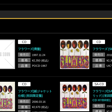
CD
CD
フラワーズ[廃盤]
フラワーズ [SH
発売日
発売日
1997.11.24
2011
価 格
価 格
¥2,350 (税込)
¥2,
品 番
品 番
POCD-1967
UIC
CD
SA-CD
フラワーズ[紙ジャケット
フラワーズ[S
仕様] [初回限定盤]
リッド] [初回限
CD HYBRID]
発売日
2006.03.16
発売日
2002
価 格
¥2,670 (税込)
価 格
¥2,