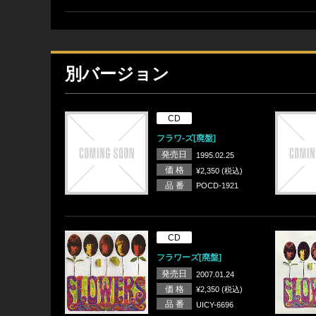
別バージョン
CD
フラワ-ズ[廃盤]
発売日
1995.02.25
価 格
¥2,350 (税込)
品 番
POCD-1921
CD
フラワーズ[廃盤]
発売日
2007.01.24
価 格
¥2,350 (税込)
品 番
UICY-6696