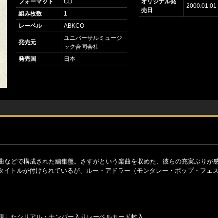
フォーマット
CD
オリジナル発
2000.01.01
売日
組み枚数
1
レーベル
ABKCO
ユニバーサルミュージ
発売元
ック合同会社
発売国
日本
表曲などで構成された編集盤。さすがという楽曲を収めた、彼らの充実ぶりが
タイトルが付けられているが、ルー・アドラー（モンタレー・ポップ・フェ
。
再現したシリアル・ナンバー入りレーベルカード封入