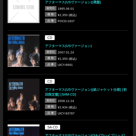
アフターマス(USヴァージョン)[廃盤]
発売日
1995.06.01
価 格
¥2,350 (税込)
品 番
POCD-1937
CD
アフターマス(USヴァージョン)
発売日
2007.01.24
価 格
¥2,350 (税込)
品 番
UICY-6691
CD
アフターマス(USヴァージョン)[紙ジャケット仕様] [初
回限定盤] [SHM-CD]
発売日
2008.12.24
価 格
¥2,934 (税込)
品 番
UICY-93787
SA-CD
アフターマス(USヴァージョン)[SA-CDハイブリッド]