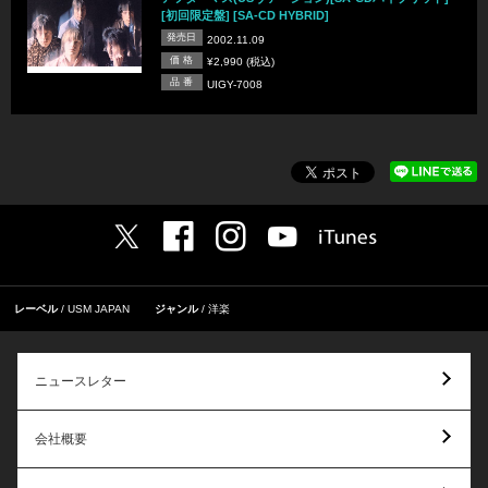
[初回限定盤] [SA-CD HYBRID]
発売日
2002.11.09
価 格
¥2,990 (税込)
品 番
UIGY-7008
レーベル
USM JAPAN
ジャンル
洋楽
ニュースレター
会社概要