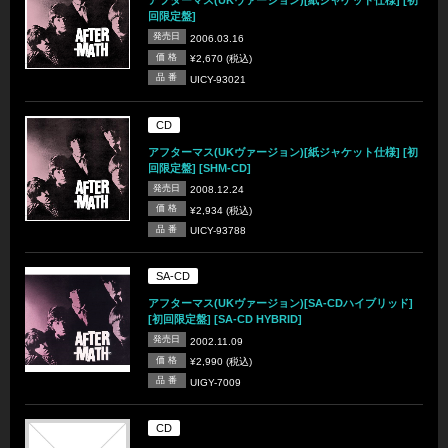
アフターマス(UKヴァージョン)[紙ジャケット仕様] [初
回限定盤]
発売日
2006.03.16
価 格
¥2,670 (税込)
品 番
UICY-93021
CD
アフターマス(UKヴァージョン)[紙ジャケット仕様] [初
回限定盤] [SHM-CD]
発売日
2008.12.24
価 格
¥2,934 (税込)
品 番
UICY-93788
SA-CD
アフターマス(UKヴァージョン)[SA-CDハイブリッド]
[初回限定盤] [SA-CD HYBRID]
発売日
2002.11.09
価 格
¥2,990 (税込)
品 番
UIGY-7009
CD