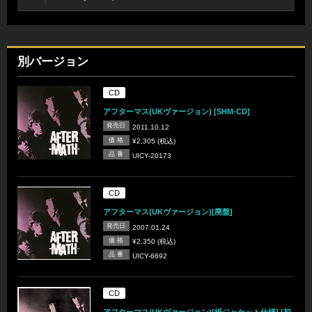
別バージョン
CD
アフターマス(UKヴァージョン) [SHM-CD]
発売日
2011.10.12
価 格
¥2,305 (税込)
品 番
UICY-20173
CD
アフターマス(UKヴァージョン)[廃盤]
発売日
2007.01.24
価 格
¥2,350 (税込)
品 番
UICY-6692
CD