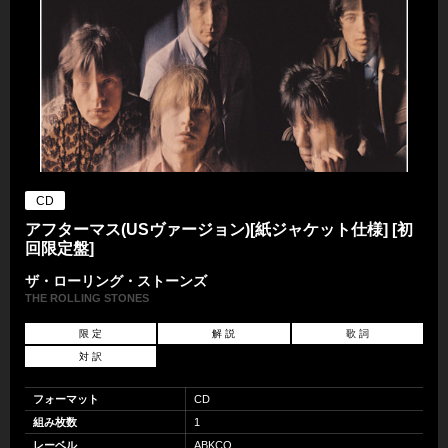
CD
アフターマス(USヴァージョン)[紙ジャケット仕様] [初
回限定盤]
ザ・ローリング・ストーンズ
THE ROLLING STONES
限 定
解 説
歌 詞
対 訳
フォーマット
CD
組み枚数
1
レーベル
ABKCO