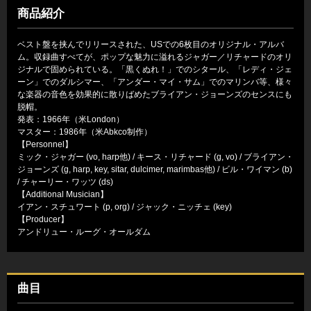
商品紹介
ベスト盤を挟んでリリースされた、USでの6枚目のオリジナル・アルバ
ム。収録曲すべてが、ポップな魅力に溢れるジャガー／リチャードのオリ
ジナルで固められている。「黒くぬれ！」でのシタール、「レディ・ジェ
ーン」でのダルシマー、「アンダー・マイ・サム」でのマリンバ等、様々
な楽器の音色を効果的に散りばめたブライアン・ジョーンズのセンスにも
脱帽。
発表：1966年（米London）
マスター：1986年（米Abkco制作）
【Personnel】
ミック・ジャガー (vo, harp他) / キース・リチャード (g, vo) / ブライアン・
ジョーンズ (g, harp, key, sitar, dulcimer, marimbas他) / ビル・ワイマン (b)
/ チャーリー・ワッツ (ds)
【Additional Musician】
イアン・スチュワート (p, org) / ジャック・ニッチェ (key)
【Producer】
アンドリュー・ルーグ・オールダム
曲目