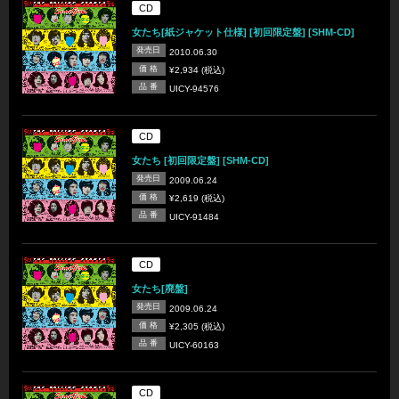
CD
女たち[紙ジャケット仕様] [初回限定盤] [SHM-CD]
発売日
2010.06.30
価 格
¥2,934 (税込)
品 番
UICY-94576
CD
女たち [初回限定盤] [SHM-CD]
発売日
2009.06.24
価 格
¥2,619 (税込)
品 番
UICY-91484
CD
女たち[廃盤]
発売日
2009.06.24
価 格
¥2,305 (税込)
品 番
UICY-60163
CD