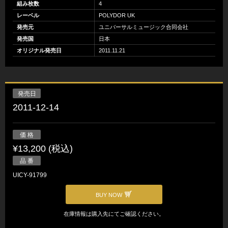
組み枚数
4
レーベル
POLYDOR UK
発売元
ユニバーサルミュージック合同会社
発売国
日本
オリジナル発売日
2011.11.21
発売日
2011-12-14
価 格
¥13,200 (税込)
品 番
UICY-91799
BUY NOW
在庫情報は購入先にてご確認ください。