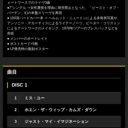
ォートワースでのライヴ3曲
●7"シングル ⇒女性蔑視を理由に発売禁止となった、「ビースト・オブ・
バーデン」幻の米盤スリーヴを再現
● 100頁ハードカバー本 ⇒ ヘルムット・ニュートンによる未発表写真や、
アンソニー・デカーティスによるライナーノーツ、ピーター・コリストン
によるアートワークのメイキング、1978年ツアーのプレスパックなどを
所収
● メンバーのポートレイト
● ポストカード×5枚
● LP発売時の復刻ポスター
曲目
DISC 1
ミス・ユー
1
ホエン・ザ・ウィップ・カムズ・ダウン
2
ジャスト・マイ・イマジネーション
3