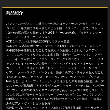
商品紹介
パンク・ムーヴメントに呼応した性急なロック・ナンバーから、ディス
コ・ビートを大胆に取り入れた大ヒット曲「ミス・ユー」まで、ストーン
ズがその懐の深さを見せつけた1978リリースの名作、『女たち』のスー
パー・デラックス・エディション！
●CD 1⇒ アルバム本編の2009年リマスター音源
●CD 2⇒ 未発表のボーナス・マテリアス13曲。クロディーヌ・ロンジェ
の拳銃事件を題材としたことでお蔵入りを余儀なくされた「クロディー
ヌ」、ハンク・ウィリアムスの名曲を取り上げた「ユー・ウィン・アゲイ
ン」、キースが歌うウェイロン・ジェニングスのカヴァー（ドニー・フリ
ッツとトロイ・シールズの共作）「ウィ・ハド・イット・オール」、ジャ
ガー／リチャーズ流石の佳曲「ドゥー・ユー・シンク・アイ・リアリー・
ケア」「ノー・スペア・パーツ」他、数多くのアウトテイクを生んだこと
で知られる“サム・ガールズ・セッション”から、カントリー、ブルース、
R&Rなど、よりルーツ・ミュージックに傾倒した未発表曲を厳選。ルーズ
なストーンズ風R&R「アイ・ラヴ・ユー・トゥー・マッチ」は、アンダー
グラウンド流通の時代からマニアの評価が高かった名曲！同じくストーン
ズならではのブルージーなロッカー「ソー・ヤング」は、かつてシングル
のB面としてリリースされたものとは別のヴァージョンに加え、日本盤の
みのピアノ・ヴァージョンも収録！
●DVD ⇒プロモーション・クリップ3曲＋1978年7月18日、テキサス州フ