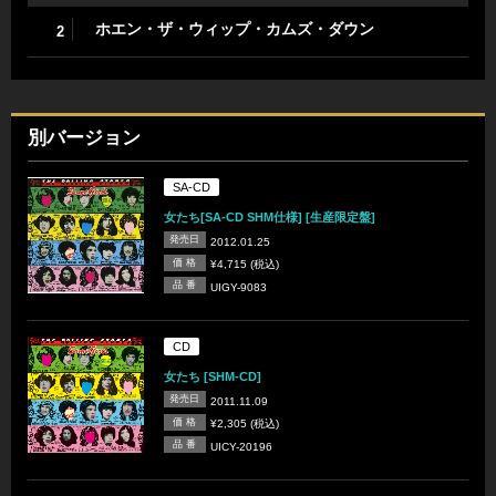
ホエン・ザ・ウィップ・カムズ・ダウン
2
別バージョン
SA-CD
女たち[SA-CD SHM仕様] [生産限定盤]
発売日
2012.01.25
価 格
¥4,715 (税込)
品 番
UIGY-9083
CD
女たち [SHM-CD]
発売日
2011.11.09
価 格
¥2,305 (税込)
品 番
UICY-20196