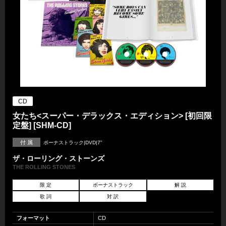
CD
女たち<スーパー・デラックス・エディション> [初回限
定盤] [SHM-CD]
付 属
ボーナストラック|DVD|7"
ザ・ローリング・ストーンズ
THE ROLLING STONES
限 定
ボーナストラック
解 説
歌 詞
対 訳
フォーマット
CD