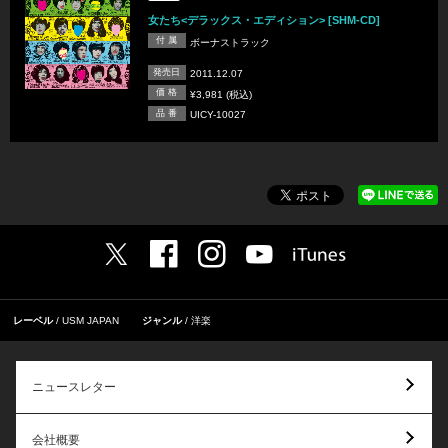
女たち<デラックス・エディション> [SHM-CD]
付 属
ボーナストラック
発売日
2011.12.07
価 格
¥3,981 (税込)
品 番
UICY-10027
レーベル
USM JAPAN
ジャンル
洋楽
ニュースレター
会社概要