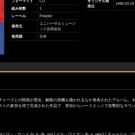
フォーマット
CD
オリジナル発
1986.03.24
売日
組み枚数
1
レーベル
Polydor
ユニバーサルミュージ
発売元
ック合同会社
発売国
日本
チャーズとの関係が悪化、解散の危機も囁かれるなか発表されたアルバム。
ストの参加を得て完成された作品で、冒頭からハードエッジで攻撃的なサウ
 / ロン・ウッド (g, b, ds, vo) / ビル・ワイマン (b, p, perc) / チャーリー・ワ