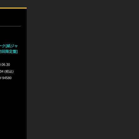
ーク[紙ジャ
初回限定盤]
.06.30
934 (税込)
Y-94580