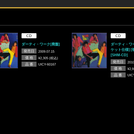
CD
CD
ダーティ・ワーク[廃盤]
ダーティ・ワ
ケット仕様] [
発売日
2009.07.15
[SHM-CD]
価 格
¥2,305 (税込)
発売日
2010
品 番
UICY-60167
価 格
¥2,
品 番
UIC