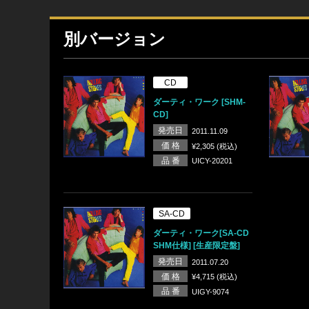
別バージョン
CD
ダーティ・ワーク [SHM-
CD]
発売日
2011.11.09
価 格
¥2,305 (税込)
品 番
UICY-20201
SA-CD
ダーティ・ワーク[SA-CD
SHM仕様] [生産限定盤]
発売日
2011.07.20
価 格
¥4,715 (税込)
品 番
UIGY-9074