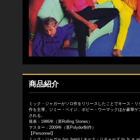
商品紹介
ミック・ジャガーがソロ作をリリースしたことでキース・リ
作を主導、ジミー・ペイジ、ボビー・ウーマックほか豪華ゲ
される。
発表：1986年（英Rolling Stones）
マスター：2009年（英Polydor制作）
【Personnel】
ミック・ジャガー (vo, harp) / キース・リチャーズ (g, b, p, vo)