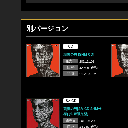
別バージョン
CD
刺青の男 [SHM-CD]
発売日
2011.11.09
価 格
¥2,305 (税込)
品 番
UICY-20198
SA-CD
刺青の男[SA-CD SHM仕
様] [生産限定盤]
発売日
2011.07.20
価 格
¥4,715 (税込)