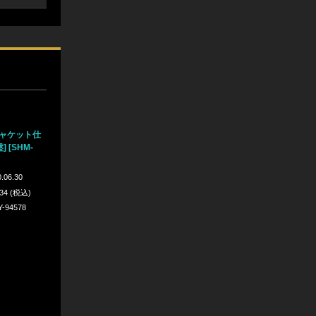
ジャケット仕
 [SHM-
.06.30
934 (税込)
Y-94578