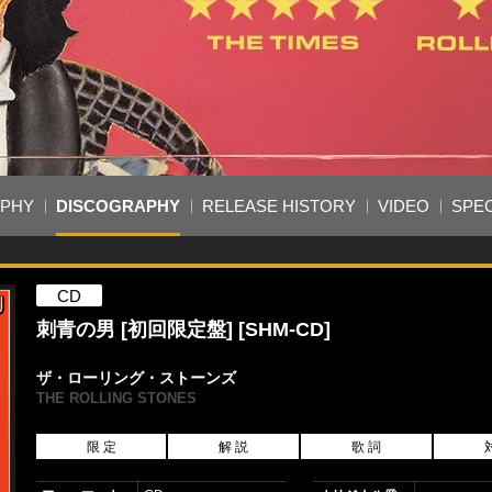
APHY
DISCOGRAPHY
RELEASE HISTORY
VIDEO
SPEC
CD
刺青の男 [初回限定盤] [SHM-CD]
ザ・ローリング・ストーンズ
THE ROLLING STONES
限 定
解 説
歌 詞