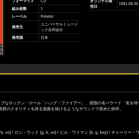
フォーマット
CD
オリジナル発
1981.08.30
売日
組み枚数
1
レーベル
Polydor
ユニバーサルミュージ
発売元
ック合同会社
発売国
日本
ップなロックン・ロール「ハング・ファイアー」、屈指の名バラード「友を待
抜群のクオリティを誇る楽曲を抜けるようなサウンドで収めた快作。
, vo) / ロン・ウッド (g, b, vo) / ビル・ワイマン (b, g, key) / チャーリー・ワ