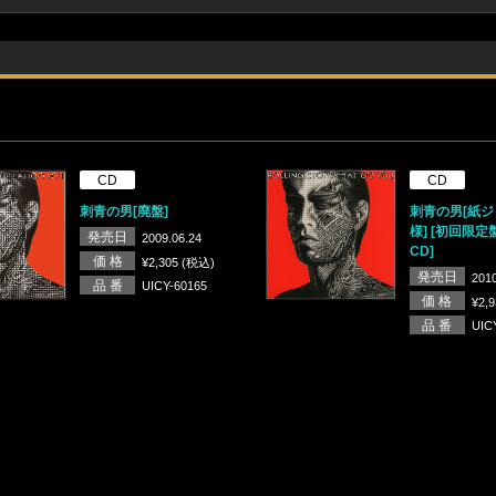
CD
CD
刺青の男[廃盤]
刺青の男[紙
様] [初回限定盤]
発売日
2009.06.24
CD]
価 格
¥2,305 (税込)
発売日
2010
品 番
UICY-60165
価 格
¥2,
品 番
UIC