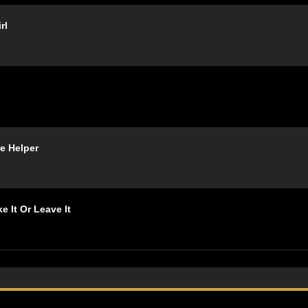
rl
 Helper
Or Leave It