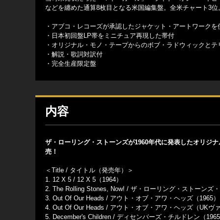
などを纏めた通算8枚目となる米国編集盤。全米チャート3位。[
・アブコ・レコーズが承認したジャケット・アートワークを
・日本初回盤LP帯をミニチュア再現した帯付
・オリジナル・モノ・テープからのボブ・ラドウィックとテリ・
・解説・歌詞対訳付
・完全生産限定盤
内容
ザ・ローリング・ストーンズが1960年代に発表したオリジナ
売！
＜Title / タイトル（発売年）＞
1. 12 X 5 / 12 X 5（1964）
2. The Rolling Stones, Now! / ザ・ローリング・ストーン
3. Out Of Our Heads / アウト・オブ・アワ・ヘッズ（1965）
4. Out Of Our Heads / アウト・オブ・アワ・ヘッズ（UK
5. December's Children / ディセンバーズ・チルドレン（196