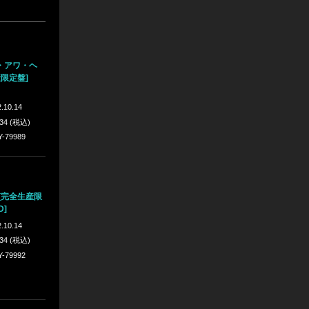
・アワ・ヘ
産限定盤]
.10.14
934 (税込)
Y-79989
[完全生産限
D]
.10.14
934 (税込)
Y-79992