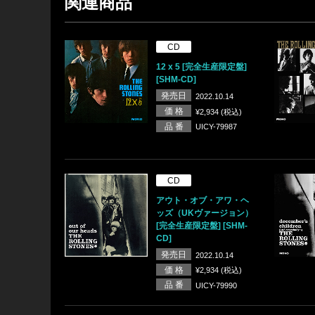
関連商品
CD
12 x 5 [完全生産限定盤]
[SHM-CD]
発売日
2022.10.14
価 格
¥2,934 (税込)
品 番
UICY-79987
CD
アウト・オブ・アワ・ヘ
ッズ（UKヴァージョン）
[完全生産限定盤] [SHM-
CD]
発売日
2022.10.14
価 格
¥2,934 (税込)
品 番
UICY-79990