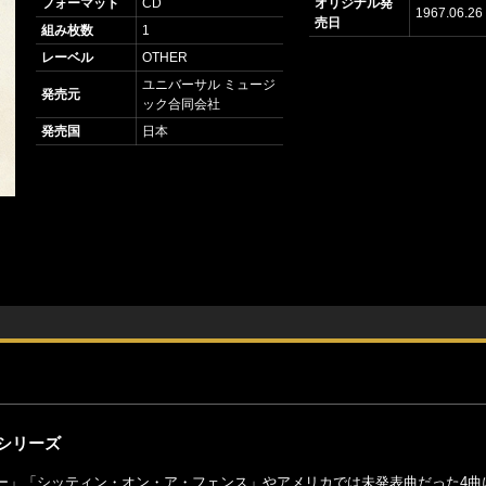
フォーマット
CD
オリジナル発
1967.06.26
売日
組み枚数
1
レーベル
OTHER
ユニバーサル ミュージ
発売元
ック合同会社
発売国
日本
シリーズ
ー」「シッティン・オン・ア・フェンス」やアメリカでは未発表曲だった4曲