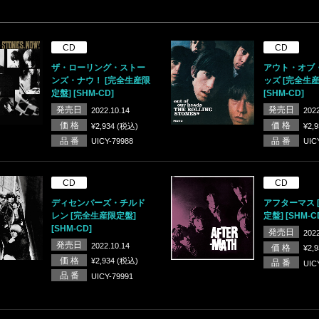
CD
CD
ザ・ローリング・ストー
アウト・オブ
ンズ・ナウ！ [完全生産限
ッズ [完全生
定盤] [SHM-CD]
[SHM-CD]
発売日
発売日
2022.10.14
2022
価 格
価 格
¥2,934 (税込)
¥2,
品 番
品 番
UICY-79988
UIC
CD
CD
ディセンバーズ・チルド
アフターマス 
レン [完全生産限定盤]
定盤] [SHM-C
[SHM-CD]
発売日
2022
発売日
2022.10.14
価 格
¥2,
価 格
¥2,934 (税込)
品 番
UIC
品 番
UICY-79991