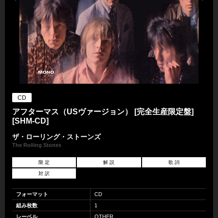
CD
アフターマス（USヴァージョン） [完全生産限定盤]
[SHM-CD]
ザ・ローリング・ストーンズ
The Rolling Stones
限 定
解 説
歌 詞
対 訳
フォーマット
CD
組み枚数
1
レーベル
OTHER