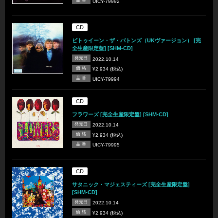
品 番
UICY-79992
CD
ビトゥイーン・ザ・バトンズ（UKヴァージョン） [完
全生産限定盤] [SHM-CD]
発売日
2022.10.14
価 格
¥2,934 (税込)
品 番
UICY-79994
CD
フラワーズ [完全生産限定盤] [SHM-CD]
発売日
2022.10.14
価 格
¥2,934 (税込)
品 番
UICY-79995
CD
サタニック・マジェスティーズ [完全生産限定盤]
[SHM-CD]
発売日
2022.10.14
価 格
¥2,934 (税込)