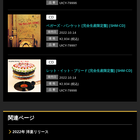
品 番
UICY-79996
CD
ベガーズ・バンケット [完全生産限定盤] [SHM-CD]
発売日
2022.10.14
価 格
¥2,934 (税込)
品 番
UICY-79997
CD
レット・イット・ブリード [完全生産限定盤] [SHM-CD]
発売日
2022.10.14
価 格
¥2,934 (税込)
品 番
UICY-79998
関連ページ
2022年 洋楽リリース