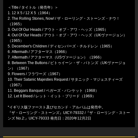
＜Title / タイトル（発売年）＞
1. 12 X 5 / 12 X 5（1964）
2. The Rolling Stones, Now! / ザ・ローリング・ストーンズ・ナウ！
（1965）
3. Out Of Our Heads / アウト・オブ・アワ・ヘッズ（1965）
4. Out Of Our Heads / アウト・オブ・アワ・ヘッズ（UKヴァージョン）
（1965）
5. December's Children / ディセンバーズ・チルドレン（1965）
6. Aftermath / アフターマス（1966）
7. Aftermath / アフターマス（USヴァージョン）（1966）
8. Between The Buttons / ビトゥイーン・ザ・バトンズ（UKヴァージョ
ン）（1967）
9. Flowers / フラワーズ（1967）
10. Their Satanic Majesties Request / サタニック・マジェスティーズ
（1967）
11. Beggars Banquet / ベガーズ・バンケット（1968）
12. Let It Bleed / レット・イット・ブリード（1969）
*イギリス版ファースト及びセカンド・アルバムは発売中。
『ザ・ローリング・ストーンズ』UICY-79332 /『ザ・ローリング・ストー
ンズ No.2:』UICY-79333 発売日：2020年12月2日