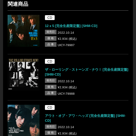
関連商品
CD
12 x 5 [完全生産限定盤] [SHM-CD]
発売日
2022.10.14
価 格
¥2,934 (税込)
品 番
UICY-79987
CD
ザ・ローリング・ストーンズ・ナウ！ [完全生産限定盤]
[SHM-CD]
発売日
2022.10.14
価 格
¥2,934 (税込)
品 番
UICY-79988
CD
アウト・オブ・アワ・ヘッズ [完全生産限定盤] [SHM-
CD]
発売日
2022.10.14
価 格
¥2,934 (税込)