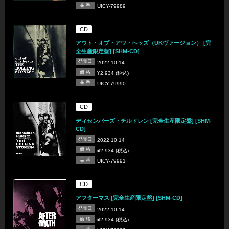
品 番
UICY-79989
CD
アウト・オブ・アワ・ヘッズ（UKヴァージョン） [完
全生産限定盤] [SHM-CD]
発売日
2022.10.14
価 格
¥2,934 (税込)
品 番
UICY-79990
CD
ディセンバーズ・チルドレン [完全生産限定盤] [SHM-
CD]
発売日
2022.10.14
価 格
¥2,934 (税込)
品 番
UICY-79991
CD
アフターマス [完全生産限定盤] [SHM-CD]
発売日
2022.10.14
価 格
¥2,934 (税込)