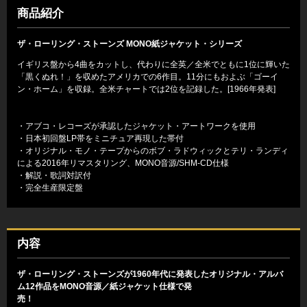
商品紹介
ザ・ローリング・ストーンズ MONO紙ジャケット・シリーズ
イギリス盤から4曲をカットし、代わりに全英／全米でともに1位に輝いた
「黒くぬれ！」を収めたアメリカでの6作目。11分にもおよぶ「ゴーイ
ン・ホーム」を収録。全米チャートでは2位を記録した。[1966年発表]
・アブコ・レコーズが承認したジャケット・アートワークを使用
・日本初回盤LP帯をミニチュア再現した帯付
・オリジナル・モノ・テープからのボブ・ラドウィックとテリ・ランディ
による2016年リマスタリング、MONO音源/SHM-CD仕様
・解説・歌詞対訳付
・完全生産限定盤
内容
ザ・ローリング・ストーンズが1960年代に発表したオリジナル・アルバ
ム12作品をMONO音源／紙ジャケット仕様で発
売！