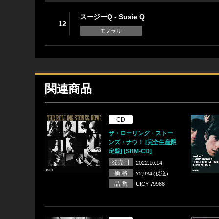
スージーQ - Susie Q
12
モノラル
関連商品
CD
ザ・ローリング・ストー
ンズ・ナウ！ [完全生産限
定盤] [SHM-CD]
発売日
2022.10.14
価 格
¥2,934 (税込)
品 番
UICY-79988