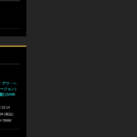
・アワ・ヘ
ァージョン）
 [SHM-
.10.14
934 (税込)
Y-79990