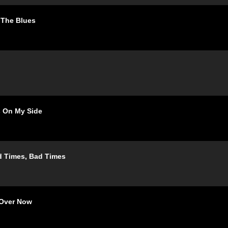
he Blues
n My Side
es, Bad Times
ver Now