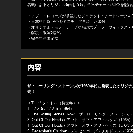
名義によるオリジナル5曲を収録。全米チャートの3位を記録。[
・アブコ・レコーズが承認したジャケット・アートワークを
・日本初回盤LP帯をミニチュア再現した帯付
・オリジナル・モノ・テープからのボブ・ラドウィックとテリ・
・解説・歌詞対訳付
・完全生産限定盤
内容
ザ・ローリング・ストーンズが1960年代に発表したオリジナ
売！
＜Title / タイトル（発売年）＞
1. 12 X 5 / 12 X 5（1964）
2. The Rolling Stones, Now! / ザ・ローリング・ストーン
3. Out Of Our Heads / アウト・オブ・アワ・ヘッズ（1965）
4. Out Of Our Heads / アウト・オブ・アワ・ヘッズ（UK
5. December's Children / ディセンバーズ・チルドレン（196