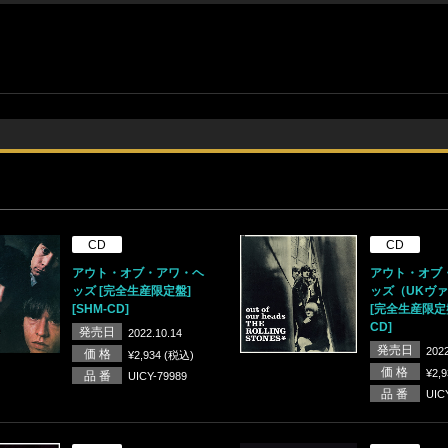
CD
CD
アウト・オブ・アワ・ヘ
アウト・オブ
ッズ [完全生産限定盤]
ッズ（UKヴ
[SHM-CD]
[完全生産限定盤]
CD]
発売日
2022.10.14
発売日
2022
価 格
¥2,934 (税込)
価 格
¥2,
品 番
UICY-79989
品 番
UIC