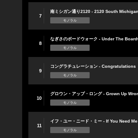
南ミシガン通り2120 - 2120 South Michigan
7
モノラル
なぎさのボードウォーク - Under The Board
8
モノラル
コングラチュレーション - Congratulations
9
モノラル
グロウン・アップ・ロング - Grown Up Wro
10
モノラル
イフ・ユー・ニード・ミー - If You Need Me
11
モノラル