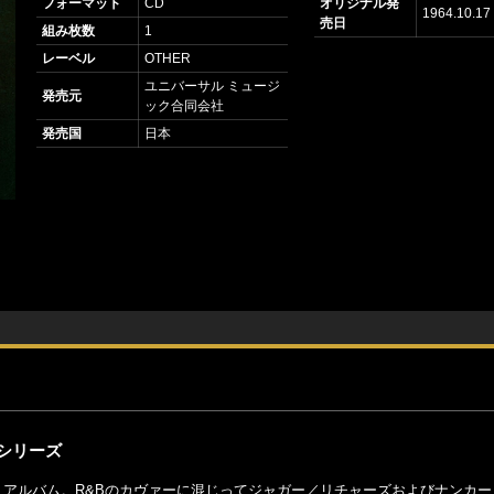
フォーマット
CD
オリジナル発
1964.10.17
売日
組み枚数
1
レーベル
OTHER
ユニバーサル ミュージ
発売元
ック合同会社
発売国
日本
シリーズ
・アルバム。R&Bのカヴァーに混じってジャガー／リチャーズおよびナンカ