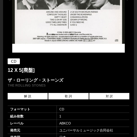
CD
12 X 5[廃盤]
ザ・ローリング・ストーンズ
THE ROLLING STONES
解 説
歌 詞
対 訳
フォーマット
CD
組み枚数
1
レーベル
ABKCO
発売元
ユニバーサルミュージック合同会社