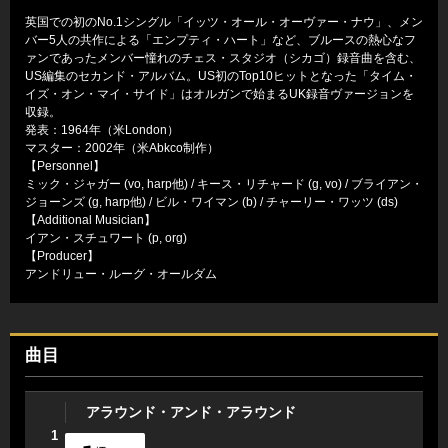
英国での初のNo.1シングル「イッツ・オール・オーヴァー・ナウ」、メン
バー5人の共作による「エンプティ・ハート」など、ブルースの熱心なフ
ァンであったメンバー憧れのチェス・スタジオ（シカゴ）録音曲を含む、
US編集のセカンド・アルバム。US初のTop10ヒットとなった「タイム・
イズ・オン・マイ・サイド」はオルガンで始まるUK録音ヴァージョンを
収録。
発表：1964年（米London）
マスター：2002年（米Abkco制作）
【Personnel】
ミック・ジャガー (vo, harp他) / キース・リチャード (g, vo) / ブライアン・
ジョーンズ (g, harp他) / ビル・ワイマン (b) / チャーリー・ワッツ (ds)
【Additional Musician】
イアン・スチュワート (p, org)
【Producer】
アンドリュー・ルーグ・オールダム
曲目
アラウンド・アンド・アラウンド
1