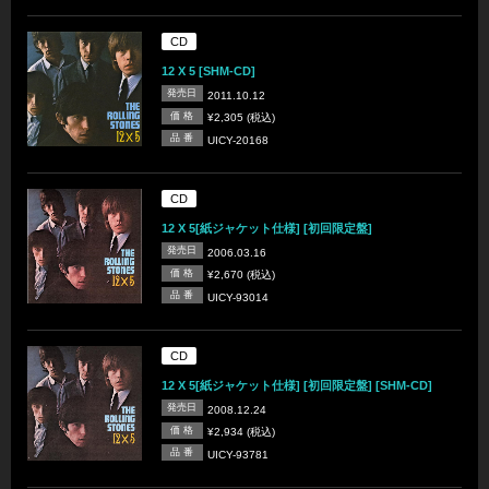
CD
12 X 5 [SHM-CD]
発売日
2011.10.12
価 格
¥2,305 (税込)
品 番
UICY-20168
CD
12 X 5[紙ジャケット仕様] [初回限定盤]
発売日
2006.03.16
価 格
¥2,670 (税込)
品 番
UICY-93014
CD
12 X 5[紙ジャケット仕様] [初回限定盤] [SHM-CD]
発売日
2008.12.24
価 格
¥2,934 (税込)
品 番
UICY-93781