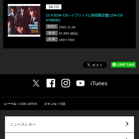
SA-CD
12 X 5[SA-CDハイブリッド] [初回限定盤] [SA-CD
HYBRID]
発売日
2002.11.09
価 格
¥2,990 (税込)
品 番
UIGY-7002
レーベル
USM JAPAN
ジャンル
洋楽
ニュースレター