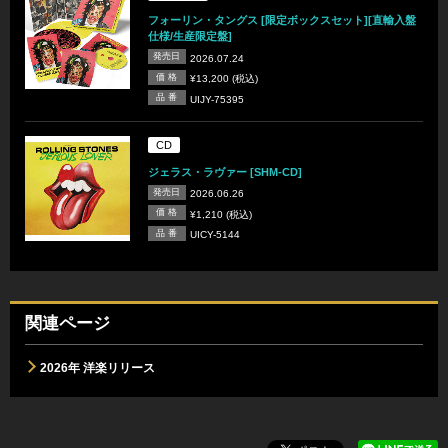
フォーリン・タングス [限定ボックスセット][直輸入盤
仕様/生産限定盤]
発売日
2026.07.24
価 格
¥13,200 (税込)
品 番
UIJY-75395
CD
ジェラス・ラヴァー [SHM-CD]
発売日
2026.06.26
価 格
¥1,210 (税込)
品 番
UICY-5144
関連ページ
2026年 洋楽リリース