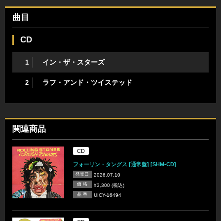
曲目
CD
イン・ザ・スターズ
1
ラフ・アンド・ツイステッド
2
関連商品
CD
フォーリン・タングス [通常盤] [SHM-CD]
発売日
2026.07.10
価 格
¥3,300 (税込)
品 番
UICY-16494