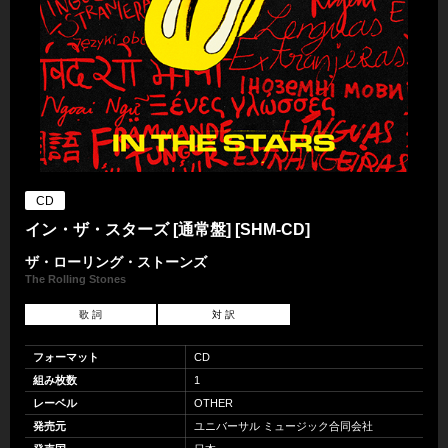
CD
イン・ザ・スターズ [通常盤] [SHM-CD]
ザ・ローリング・ストーンズ
The Rolling Stones
歌 詞
対 訳
フォーマット
CD
組み枚数
1
レーベル
OTHER
発売元
ユニバーサル ミュージック合同会社