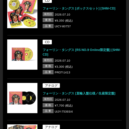
CD
フォーリン・タングス [ボックスセット] [SHM-CD]
発売日
2026.07.10
価 格
¥9,350 (税込)
品 番
UICY-80757
CD
フォーリン・タングス [RS NO.9 Online限定盤] [SHM-
CD]
発売日
2026.07.10
価 格
¥3,300 (税込)
品 番
PROT-1413
アナログ
フォーリン・タングス [直輸入盤仕様／生産限定盤]
発売日
2026.07.10
価 格
¥7,700 (税込)
品 番
UIJY-75393/4
アナログ