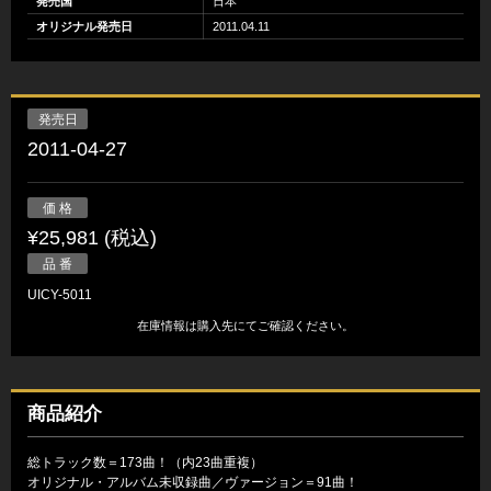
発売国
日本
オリジナル発売日
2011.04.11
発売日
2011-04-27
価 格
¥25,981 (税込)
品 番
UICY-5011
在庫情報は購入先にてご確認ください。
商品紹介
総トラック数＝173曲！（内23曲重複）
オリジナル・アルバム未収録曲／ヴァージョン＝91曲！