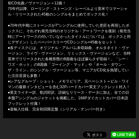
初CD化曲／ヴァージョン＝12曲！
70年代以降、ローリング・ストーンズ・レーベルより英米でコマーシャ
ル・リリースされた45枚のシングルをまとめてボックス化！
●70年代中期にストーンズが7"シングルに使用していた意匠を再現したボ
ックスに、それぞれ発売当時のオリジナル・アートワークを復刻（発売当
時にアートワークの付いていなかったタイトルについては、ボックスと同
じデザイン）したペーパースリーヴCDシングル×45枚をセット！
●各ディスクには、オリジナル・アルバム未収録曲、オルタネイト・ヴァ
ージョン、ライヴ・ヴァージョン、リミックス・ヴァージョンなど、当時
英米でリリースされた各種形態のB面曲をほぼ漏らさず収録！。「シー・
ワズ・ホット」のB面曲「ゴーイング・マッド」や「オール・ダウン・
ザ・ライン」のシングル・ヴァージョン等、マニアがCD化を熱望してい
た注目音源も多数！
●レアなグループ・ショット、メモラビリア、元ベーシスト＝ビル・ワイ
マンの最新インタビューを含む32Pハードカバー英文ブックレット封入！
●英文ライナー訳、歌詞対訳、詳細なリリース・データに加え、全ての日
本盤7“シングルのジャケットを掲載した、168Pダイカットカバー日本語
ブックレット付属！
●直輸入仕様、完全初回限定盤（シリアル・ナンバー付き）