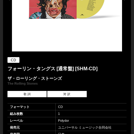
CD
フォーリン・タングス [通常盤] [SHM-CD]
ザ・ローリング・ストーンズ
The Rolling Stones
歌 詞
対 訳
フォーマット
CD
組み枚数
1
レーベル
Polydor
発売元
ユニバーサル ミュージック合同会社