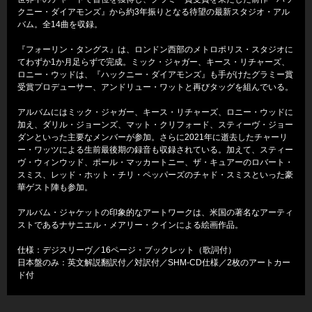
クニー・ダイアモンズ』から約3年振りとなる待望の最新スタジオ・アル
バム。全14曲を収録。
『フォーリン・タングス』は、ロンドン西部のメトロポリス・スタジオに
てわずか1か月足らずで完成。ミック・ジャガー、キース・リチャーズ、
ロニー・ウッドは、『ハックニー・ダイアモンズ』も手がけたグラミー賞
受賞プロデューサー、アンドリュー・ワットと再びタッグを組んでいる。
アルバムにはミック・ジャガー、キース・リチャーズ、ロニー・ウッドに
加え、ダリル・ジョーンズ、マット・クリフォード、スティーヴ・ジョー
ダンといった主要なメンバーが参加。さらに2021年に逝去したチャーリ
ー・ワッツによる生前最後期の録音も収録されている。加えて、スティー
ヴ・ウィンウッド、ポール・マッカートニー、ザ・キュアーのロバート・
スミス、レッド・ホット・チリ・ペッパーズのチャド・スミスといった豪
華ゲスト陣も参加。
アルバム・ジャケットの印象的なアートワークは、米国の著名なアーティ
ストであるナサニエル・メアリー・クインによる絵画作品。
仕様：デジスリーヴ／16ページ・ブックレット（歌詞付）
日本盤のみ：英文解説翻訳付／対訳付／SHM-CD仕様／2枚のアートカー
ド付