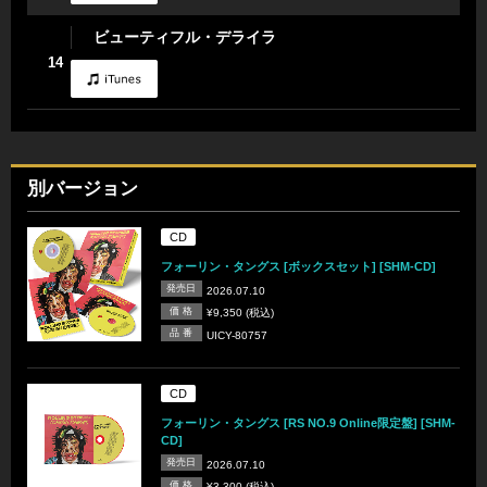
ビューティフル・デライラ
14
別バージョン
CD
フォーリン・タングス [ボックスセット] [SHM-CD]
発売日
2026.07.10
価 格
¥9,350 (税込)
品 番
UICY-80757
CD
フォーリン・タングス [RS NO.9 Online限定盤] [SHM-
CD]
発売日
2026.07.10
価 格
¥3,300 (税込)