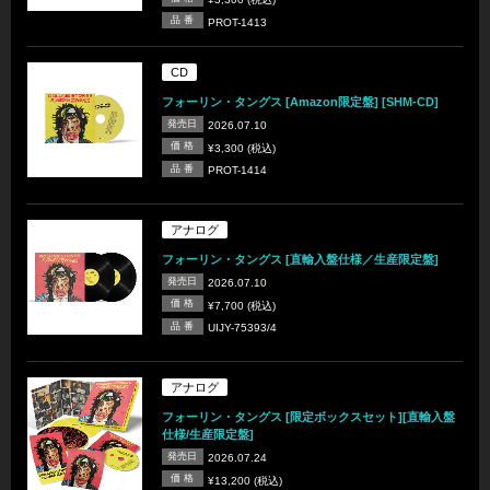
品 番
PROT-1413
CD
フォーリン・タングス [Amazon限定盤] [SHM-CD]
発売日
2026.07.10
価 格
¥3,300 (税込)
品 番
PROT-1414
アナログ
フォーリン・タングス [直輸入盤仕様／生産限定盤]
発売日
2026.07.10
価 格
¥7,700 (税込)
品 番
UIJY-75393/4
アナログ
フォーリン・タングス [限定ボックスセット][直輸入盤
仕様/生産限定盤]
発売日
2026.07.24
価 格
¥13,200 (税込)