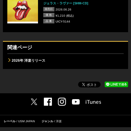
ジェラス・ラヴァー [SHM-CD]
発売日
2026.06.26
価 格
¥1,210 (税込)
品 番
UICY-5144
関連ページ
2026年 洋楽リリース
レーベル
USM JAPAN
ジャンル
洋楽