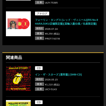
品 番
UIJY-75395
アナログ
フォーリン・タングス [レッド・ヴィニール][RS No.9
HARAJUKU店舗限定盤][直輸入盤仕様／生産限定盤]
発売日
2026.07.24
価 格
¥8,250 (税込)
品 番
PROT-7437/8
関連商品
CD
イン・ザ・スターズ [通常盤] [SHM-CD]
発売日
2026.05.15
価 格
¥1,210 (税込)
品 番
UICY-5143
CD