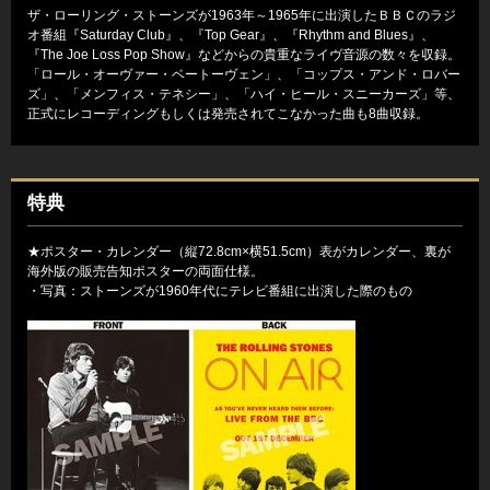
ザ・ローリング・ストーンズが1963年～1965年に出演したＢＢＣのラジ
オ番組『Saturday Club』、『Top Gear』、『Rhythm and Blues』、
『The Joe Loss Pop Show』などからの貴重なライヴ音源の数々を収録。
「ロール・オーヴァー・ベートーヴェン」、「コップス・アンド・ロバー
ズ」、「メンフィス・テネシー」、「ハイ・ヒール・スニーカーズ」等、
正式にレコーディングもしくは発売されてこなかった曲も8曲収録。
特典
★ポスター・カレンダー（縦72.8cm×横51.5cm）表がカレンダー、裏が
海外版の販売告知ポスターの両面仕様。
・写真：ストーンズが1960年代にテレビ番組に出演した際のもの