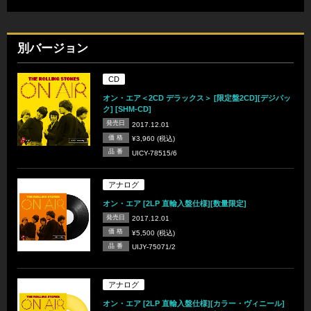
別バージョン
CD
オン・エア＜2CD デラックス＞ [限定盤2CD][デジパッ
ク] [SHM-CD]
発売日
2017.12.01
価 格
¥3,960 (税込)
品 番
UICY-78515/6
アナログ
オン・エア [2LP 直輸入盤仕様][数量限定]
発売日
2017.12.01
価 格
¥5,500 (税込)
品 番
UIJY-75071/2
アナログ
オン・エア [2LP 直輸入盤仕様][カラー・ヴィニール]