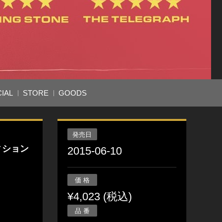
IAL
STORE
GOODS
発売日
ィション
2015-06-10
価 格
¥4,023 (税込)
品 番