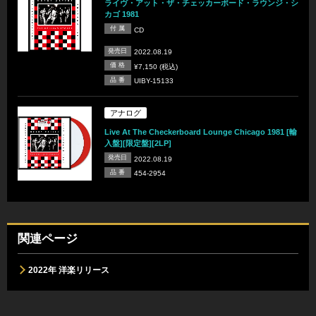
ライヴ・アット・ザ・チェッカーボード・ラウンジ・シ
カゴ 1981
付 属
CD
発売日
2022.08.19
価 格
¥7,150 (税込)
品 番
UIBY-15133
アナログ
Live At The Checkerboard Lounge Chicago 1981 [輸
入盤][限定盤][2LP]
発売日
2022.08.19
品 番
454-2954
関連ページ
2022年 洋楽リリース