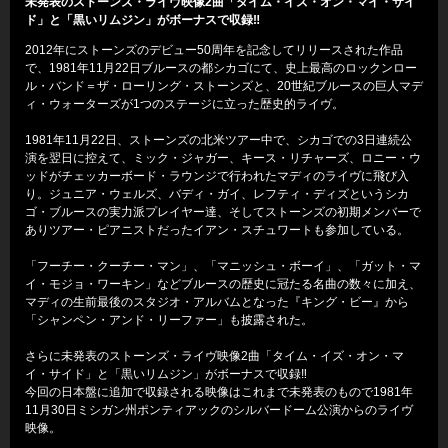
未発表のストーンズ・ライヴ映像2曲「タイム・イズ・オン・マイ・サイ
ド」と「黒いリムジン」がボーナスで収録‼
2012年にストーンズのデビュー50周年を記念してリリースされた作品
で、1981年11月22日ブルースの都シカゴにて、史上最高のロックンロー
ル・バンド＝ザ・ローリング・ストーンズと、20世紀ブルースの巨人マデ
ィ・ウォーターズが1つのステージに立った歴史的ライヴ。
1981年11月22日、ストーンズの北米ツアー中で、シカゴでの3日連続公
演を翌日に控えて、ミック・ジャガー、キース・リチャーズ、ロニー・ウ
ッドがチェッカーボード・ラウンジで行われたマディのライヴに飛び入
り。ジュニア・ウェルズ、バディ・ガイ、レフティ・ディズというシカ
ゴ・ブルースの実力派プレイヤー達、そしてストーンズの初期メンバーで
ありツアー・ピアニストだったイアン・スチュワートも参加している。
「フーチー・クーチー・マン」、「マニッシュ・ボーイ」、「ガット・マ
イ・モジョ・ワーキン」などブルースの歴史に冠たる名曲の数々に加え、
マディの生前最後のスタジオ・アルバムとなった『キング・ビー』から
「シャンペン・アンド・リーファー」も披露された。
さらに未発表のストーンズ・ライヴ映像2曲「タイム・イズ・オン・マ
イ・サイド」と「黒いリムジン」がボーナスで収録‼
今回の日本盤に追加で収録される映像はこれまで未発表のもので1981年
11月30日ミシガン州ポンティアックのシルバードーム公演からのライヴ
映像。